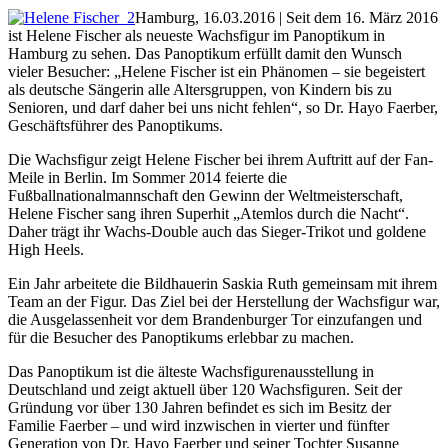
Hamburg, 16.03.2016 | Seit dem 16. März 2016
ist Helene Fischer als neueste Wachsfigur im Panoptikum in
Hamburg zu sehen. Das Panoptikum erfüllt damit den Wunsch
vieler Besucher: „Helene Fischer ist ein Phänomen – sie begeistert
als deutsche Sängerin alle Altersgruppen, von Kindern bis zu
Senioren, und darf daher bei uns nicht fehlen“, so Dr. Hayo Faerber,
Geschäftsführer des Panoptikums.
Die Wachsfigur zeigt Helene Fischer bei ihrem Auftritt auf der Fan-
Meile in Berlin. Im Sommer 2014 feierte die
Fußballnationalmannschaft den Gewinn der Weltmeisterschaft,
Helene Fischer sang ihren Superhit „Atemlos durch die Nacht“.
Daher trägt ihr Wachs-Double auch das Sieger-Trikot und goldene
High Heels.
Ein Jahr arbeitete die Bildhauerin Saskia Ruth gemeinsam mit ihrem
Team an der Figur. Das Ziel bei der Herstellung der Wachsfigur war,
die Ausgelassenheit vor dem Brandenburger Tor einzufangen und
für die Besucher des Panoptikums erlebbar zu machen.
Das Panoptikum ist die älteste Wachsfigurenausstellung in
Deutschland und zeigt aktuell über 120 Wachsfiguren. Seit der
Gründung vor über 130 Jahren befindet es sich im Besitz der
Familie Faerber – und wird inzwischen in vierter und fünfter
Generation von Dr. Hayo Faerber und seiner Tochter Susanne