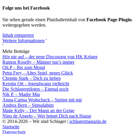
Folge uns bei Facebook
Sie sehen gerade einen Platzhalterinhalt von
Facebook Page Plugin
.
weitergegeben werden.
Inhalt entsperren
Weitere Informationen
'
'
Mehr Beiträge
Hör nie auf – der neue Discosong von HK Krüger
Ramon Roselly – Männer tun’s immer
Oli.P – Bis zum Mond
Petra Frey – Altes Spiel, neues Glück
Christin Stark – Dich zu lieben
Kerstin Ott – Irgendwann vielleicht
Die Schlagerpiloten – Einmal noch
Nik P. – Madre Mia
Anna-Carina Woitschack – Spring mit mir
Andrea Berg – Simsalabim
Maite Kelly – Der Mann an der Geige
Nino de Angelo – Wer bringt Dich nach Hause
© 2014-2026 – Wir sind Schlager |
schlagermagazin.de
Startseite
Datenschutz