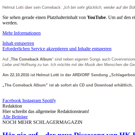
Helmut Lotti über sein Comeback: „
Ich bin sehr glücklich, wieder auf der 
Sie sehen gerade einen Platzhalterinhalt von
YouTube
. Um auf den ei
werden.
Mehr Informationen
Inhalt entsperren
Erforderlichen Service akzeptieren und Inhalte entsperren
Auf „
The Comeback Album
“ sind neben eigenen Songs auch Coverversion
Liebe und Hoffnung zu tun. Ich möchte mit der Musik den Menschen die Gele
Am 22.10.2016 ist Helmut Lotti in der ARD/ORF Sendung „Schlagerbooom
„The Comeback Album” ist ab sofort als CD und Download erhältlich.
Facebook
Instagram
Spotify
Redaktion
Hier schreibt das allgemeine Redaktionsteam!
Alle Beiträge
NOCH MEHR SCHLAGERMAGAZIN
Hör nie auf – der neue Discosong von HK