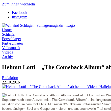
Zum Inhalt wechseln
Facebook
Instagram
Home
Schlager
Popschlager
Partyschlager
Volksmusik
Videos
Archiv
Helmut Lotti – „The Comeback Album“ ab h
Redaktion
22.10.2016
Helmut Lotti ist ein W
Superstar nach einer Auszeit mit „
The Comeback Album
“ seine langerwa
natürlich von seinem Idol Elvis. Mit seiner 3½ Oktaven umfassenden Stim
bodenständigem Soul und Gospel zu kreieren und anspruchsvolle Titel spie