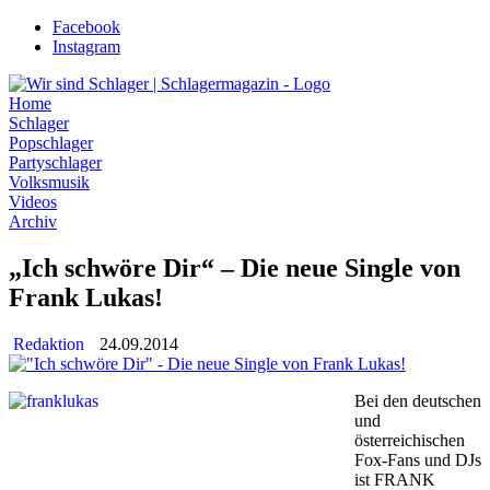
Zum
Facebook
Inhalt
Instagram
wechseln
Home
Schlager
Popschlager
Partyschlager
Volksmusik
Videos
Archiv
„Ich schwöre Dir“ – Die neue Single von
Frank Lukas!
Redaktion
24.09.2014
Bei den deutschen
und
österreichischen
Fox-Fans und DJs
ist FRANK