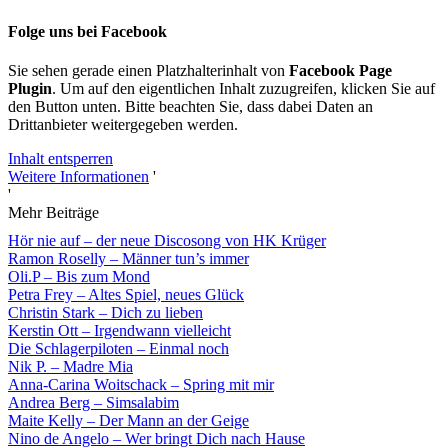
Folge uns bei Facebook
Sie sehen gerade einen Platzhalterinhalt von
Facebook Page
Plugin
. Um auf den eigentlichen Inhalt zuzugreifen, klicken Sie auf
den Button unten. Bitte beachten Sie, dass dabei Daten an
Drittanbieter weitergegeben werden.
Inhalt entsperren
Weitere Informationen
'
'
Mehr Beiträge
Hör nie auf – der neue Discosong von HK Krüger
Ramon Roselly – Männer tun’s immer
Oli.P – Bis zum Mond
Petra Frey – Altes Spiel, neues Glück
Christin Stark – Dich zu lieben
Kerstin Ott – Irgendwann vielleicht
Die Schlagerpiloten – Einmal noch
Nik P. – Madre Mia
Anna-Carina Woitschack – Spring mit mir
Andrea Berg – Simsalabim
Maite Kelly – Der Mann an der Geige
Nino de Angelo – Wer bringt Dich nach Hause