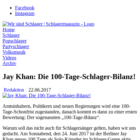
Zum
Facebook
Inhalt
Instagram
wechseln
Home
Schlager
Popschlager
Partyschlager
Volksmusik
Videos
Archiv
Jay Khan: Die 100-Tage-Schlager-Bilanz!
Redaktion
22.06.2017
Amtsinhabern, Politikern und neuen Regierungen wird eine 100-
Tage-Schonfrist zugestanden, danach kommt es dann zu einer ersten
Bewertung: Der sogenannten „100-Tage-Bilanz“.
Warum soll das nicht auch für Schlagersänger gelten, haben wir uns
gedacht. Am Sonnabend, den 24. Juni 2017 ist der Berliner Jay
Khan genau 100 Tage als Solo-Künstler im Schlager-Genre aktiv.