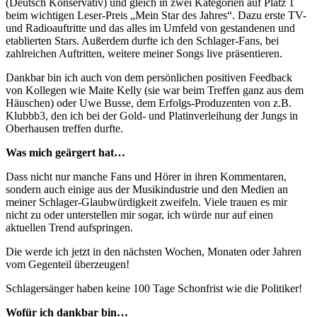
(Deutsch Konservativ) und gleich in zwei Kategorien auf Platz 1
beim wichtigen Leser-Preis „Mein Star des Jahres“. Dazu erste TV-
und Radioauftritte und das alles im Umfeld von gestandenen und
etablierten Stars. Außerdem durfte ich den Schlager-Fans, bei
zahlreichen Auftritten, weitere meiner Songs live präsentieren.
Dankbar bin ich auch von dem persönlichen positiven Feedback
von Kollegen wie Maite Kelly (sie war beim Treffen ganz aus dem
Häuschen) oder Uwe Busse, dem Erfolgs-Produzenten von z.B.
Klubbb3, den ich bei der Gold- und Platinverleihung der Jungs in
Oberhausen treffen durfte.
Was mich geärgert hat…
Dass nicht nur manche Fans und Hörer in ihren Kommentaren,
sondern auch einige aus der Musikindustrie und den Medien an
meiner Schlager-Glaubwürdigkeit zweifeln. Viele trauen es mir
nicht zu oder unterstellen mir sogar, ich würde nur auf einen
aktuellen Trend aufspringen.
Die werde ich jetzt in den nächsten Wochen, Monaten oder Jahren
vom Gegenteil überzeugen!
Schlagersänger haben keine 100 Tage Schonfrist wie die Politiker!
Wofür ich dankbar bin…