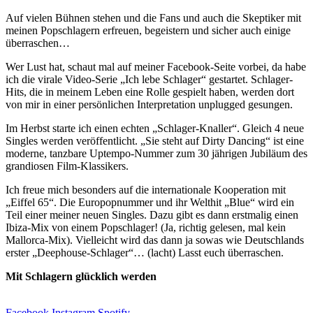
Auf vielen Bühnen stehen und die Fans und auch die Skeptiker mit
meinen Popschlagern erfreuen, begeistern und sicher auch einige
überraschen…
Wer Lust hat, schaut mal auf meiner Facebook-Seite vorbei, da habe
ich die virale Video-Serie „Ich lebe Schlager“ gestartet. Schlager-
Hits, die in meinem Leben eine Rolle gespielt haben, werden dort
von mir in einer persönlichen Interpretation unplugged gesungen.
Im Herbst starte ich einen echten „Schlager-Knaller“. Gleich 4 neue
Singles werden veröffentlicht. „Sie steht auf Dirty Dancing“ ist eine
moderne, tanzbare Uptempo-Nummer zum 30 jährigen Jubiläum des
grandiosen Film-Klassikers.
Ich freue mich besonders auf die internationale Kooperation mit
„Eiffel 65“. Die Europopnummer und ihr Welthit „Blue“ wird ein
Teil einer meiner neuen Singles. Dazu gibt es dann erstmalig einen
Ibiza-Mix von einem Popschlager! (Ja, richtig gelesen, mal kein
Mallorca-Mix). Vielleicht wird das dann ja sowas wie Deutschlands
erster „Deephouse-Schlager“… (lacht) Lasst euch überraschen.
Mit Schlagern glücklich werden
Facebook
Instagram
Spotify