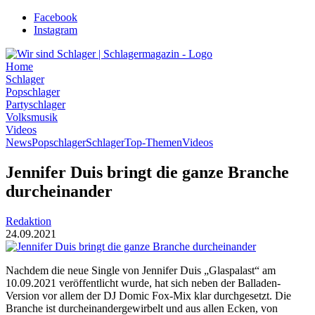
Zum
Facebook
Inhalt
Instagram
wechseln
Home
Schlager
Popschlager
Partyschlager
Volksmusik
Videos
News
Popschlager
Schlager
Top-Themen
Videos
Jennifer Duis bringt die ganze Branche
durcheinander
Redaktion
24.09.2021
Nachdem die neue Single von Jennifer Duis „Glaspalast“ am
10.09.2021 veröffentlicht wurde, hat sich neben der Balladen-
Version vor allem der DJ Domic Fox-Mix klar durchgesetzt. Die
Branche ist durcheinandergewirbelt und aus allen Ecken, von