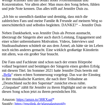
wenige Künstler und das bedarf hoher Professionalität und
Konzentration. Vor allem aber: Man muss den Song lieben, fühlen
und jede Note kennen. Das alles trifft auf Jennifer Duis zu.
„Ich bin so unendlich dankbar und demütig, dass mich die
zahlreichen Fans und meine Familie & Freunde auf meinem Weg so
unerschütterlich und selbstlos begleiten. DANKE!“ – Jennifer Duis
Neben Dankbarkeit, was Jennifer Duis als Person ausmacht,
überzeugt die Sängerin aber auch durch Leistung, Engagement und
einer schier unbremsbaren Motivation. Videos, Interviews und
Studioaufnahmen schüttelt sie aus dem Ärmel, als hätte sie im Leben
noch nichts anderes gemacht. Eine wirklich großartige Künstlerin
mit allem, was ein großer Star braucht.
Die Fans und Fachleute sind schon nach der ersten Hörprobe
vollauf begeistert und bestätigen der Sängerin einen großen Erfolg
mit diesem Titel. Im Sommer 2021 hatte Jennifer Duis bereits mit
„
Bella
“ einen echten Sommersong vorgelegt. Das war der Einstieg
in ihre musikalische Karriere, die nach ihrer Teilnahme an
„Deutschland sucht den Superstar“ zunächst etwas ruhte.
„Glaspalast“ zählt für Jennifer zu ihrem Highlight und sie macht
diesen Song schon jetzt zu ihrem persönlichen Hit.
Amazon:
https://amzn.to/38RXaaf
Spotify:
https://msolink.de/glaspalastspotify