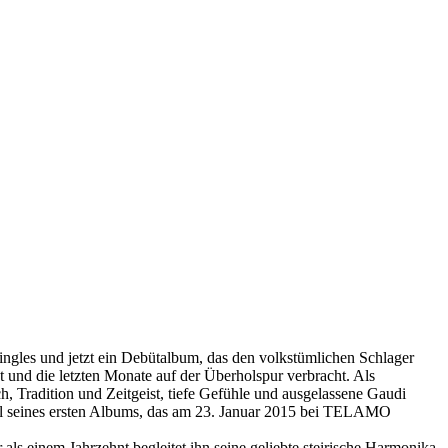
ingles und jetzt ein Debütalbum, das den volkstümlichen Schlager
t und die letzten Monate auf der Überholspur verbracht. Als
ch, Tradition und Zeitgeist, tiefe Gefühle und ausgelassene Gaudi
itel seines ersten Albums, das am 23. Januar 2015 bei TELAMO
ls einem Jahrzehnt begleitet ihn seine geliebte steirische Harmonika,