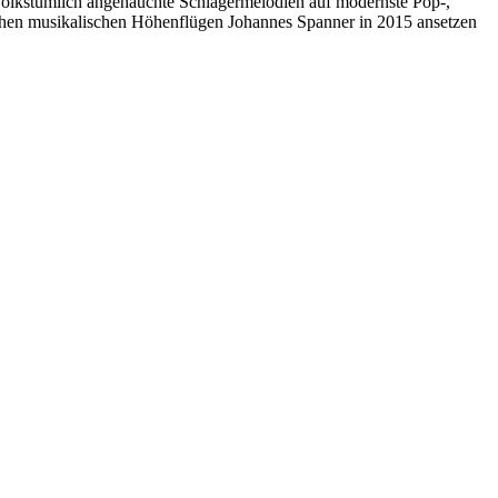
r volkstümlich angehauchte Schlagermelodien auf modernste Pop-,
elchen musikalischen Höhenflügen Johannes Spanner in 2015 ansetzen