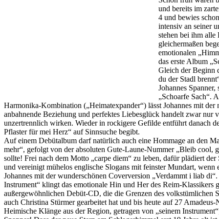
und bereits im zar
4 und bewies schon 
intensiv an seiner 
stehen bei ihm all
gleichermaßen begei
emotionalen „Himmel
das erste Album „Sc
Gleich der Beginn 
du der Stadl brennt
Johannes Spanner, s
„Schoarfe Sach“. A
Harmonika-Kombination („Heimatexpander“) lässt Johannes mit der nä
anbahnende Beziehung und perfektes Liebesglück handelt zwar nur von 
unzertrennlich wirken. Wieder in rockigere Gefilde entführt danach d
Pflaster für mei Herz“ auf Sinnsuche begibt.
Auf einem Debütalbum darf natürlich auch eine Hommage an den Mann
mehr“, gefolgt von der absoluten Gute-Laune-Nummer „Bleib cool, gan
sollte! Frei nach dem Motto „carpe diem“ zu leben, dafür plädiert de
und vereinigt mühelos englische Slogans mit feinster Mundart, wenn 
Johannes mit der wunderschönen Coverversion „Verdammt i liab di“. 
Instrument“ klingt das emotionale Hin und Her des Reim-Klassikers gl
außergewöhnlichen Debüt-CD, die die Grenzen des volkstümlichen Sch
auch Christina Stürmer gearbeitet hat und bis heute auf 27 Amadeus
Heimische Klänge aus der Region, getragen von „seinem Instrument“,