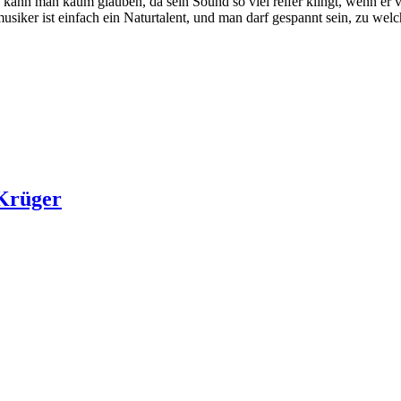
t, kann man kaum glauben, da sein Sound so viel reifer klingt, wenn e
usiker ist einfach ein Naturtalent, und man darf gespannt sein, zu w
 Krüger