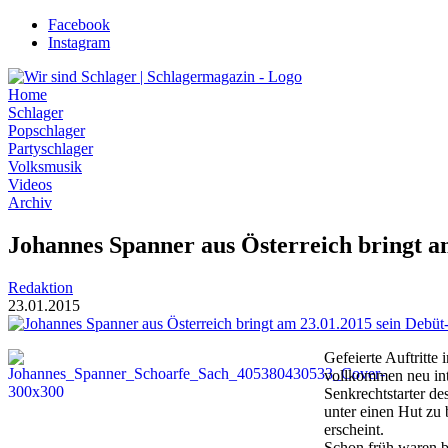
Zum
Facebook
Inhalt
Instagram
wechseln
Home
Schlager
Popschlager
Partyschlager
Volksmusik
Videos
Archiv
Johannes Spanner aus Österreich bringt a
Redaktion
23.01.2015
Gefeierte Auftritt
vollkommen neu inte
Senkrechtstarter de
unter einen Hut zu
erscheint.
Schon früh waren be