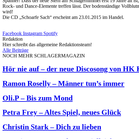
Spanner! Dass der neue Stern am Schlagerhimmel erst 19 Jahre alt is
Rock- und Dance-Elemente treffen lässt. Der bodenständige Vollblutm
wird!
Die CD „Schoarfe Sach“ erscheint am 23.01.2015 im Handel.
Facebook
Instagram
Spotify
Redaktion
Hier schreibt das allgemeine Redaktionsteam!
Alle Beiträge
NOCH MEHR SCHLAGERMAGAZIN
Hör nie auf – der neue Discosong von HK
Ramon Roselly – Männer tun’s immer
Oli.P – Bis zum Mond
Petra Frey – Altes Spiel, neues Glück
Christin Stark – Dich zu lieben