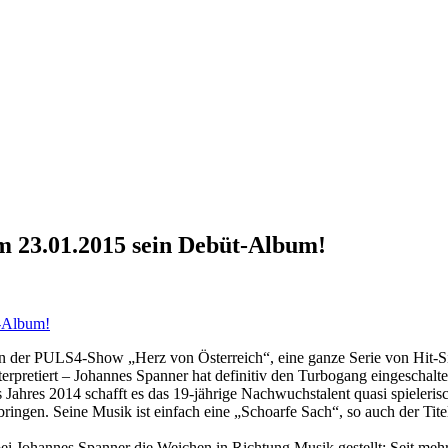
m 23.01.2015 sein Debüt-Album!
e in der PULS4-Show „Herz von Österreich“, eine ganze Serie von Hit-S
rpretiert – Johannes Spanner hat definitiv den Turbogang eingeschalte
s Jahres 2014 schafft es das 19-jährige Nachwuchstalent quasi spieleris
 bringen. Seine Musik ist einfach eine „Schoarfe Sach“, so auch der T
i Johannes Spanner die Weichen in Richtung Musik gestellt: Seit mehr a