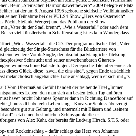
sehen. Beim „Steirischen Harmonikawettbewerb“ 2009 belegte er Platz
Seither hat der am 8. August 1995 geborene steirische Vollblutmusiker
s seit seiner Teilnahme bei der PULS4-Show „Herz von Österreich“
kas Pöchl, Stefanie Werger) und das Publikum der Show
e mit „Vater du der Stadl brennt“, „Wie a Wasserfall“ oder auch dem
Bei so viel künstlerischem Schaffensdrang ist es kein Wunder, dass
öffnet „Wie a Wasserfall“ die CD. Der programmatische Titel „Vater
leichzeitig der Single-Startschuss für die Blitzkarriere von
t eine weitere Vorab-Single, der absolut partytaugliche Titelsong
hexplosiver Sehnsucht und seiner unverkennbaren Gitarren-
gere wunderschöne Ballade folgen: Der epische Titel über eine sich
s dieses Glück, diese „zwei, die eins sind“, gegen Ende tatsächlich
fast melancholisch angehauchte Töne anschlägt, wenn er sich mit „‘s
pa“! Vom Übermaß an Gefühl handelt der treibende Titel „Immer
 entspannteres Leben, den man sich am besten jeden Tag anhören
 a must have“ bricht Johannes Spanner dann in Richtung Dancefloor auf
eht: „i muss di haben/ein Leben lang“. Kurz vor Schluss überzeugt
 besonders gut zur Geltung, und untermalt mit Bläsern und „seinem
t auf“ setzt einen besinnlichen Schlusspunkt dieser
rigens von Alex Kahr, der bereits für Ludwig Hirsch, S.T.S. oder
Pop- und Rockeinschlag – dafür schlägt das Herz von Johannes