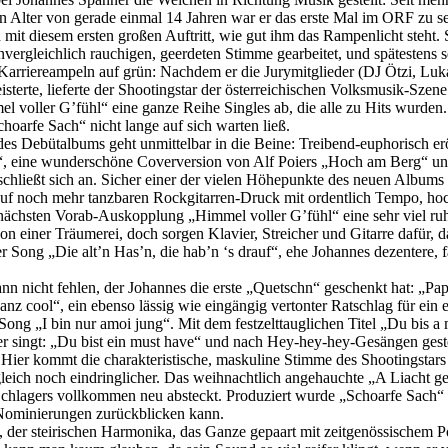
ten Alter von gerade einmal 14 Jahren war er das erste Mal im ORF zu 
mit diesem ersten großen Auftritt, wie gut ihm das Rampenlicht steht. 
unvergleichlich rauchigen, geerdeten Stimme gearbeitet, und spätesten
e Karriereampeln auf grün: Nachdem er die Jurymitglieder (DJ Ötzi, Lu
sterte, lieferte der Shootingstar der österreichischen Volksmusik-Szen
 voller G’fühl“ eine ganze Reihe Singles ab, die alle zu Hits wurden. 
hoarfe Sach“ nicht lange auf sich warten ließ.
des Debütalbums geht unmittelbar in die Beine: Treibend-euphorisch er
“, eine wunderschöne Coverversion von Alf Poiers „Hoch am Berg“ und g
chließt sich an. Sicher einer der vielen Höhepunkte des neuen Albums is
uf noch mehr tanzbaren Rockgitarren-Druck mit ordentlich Tempo, hoc
chsten Vorab-Auskopplung „Himmel voller G’fühl“ eine sehr viel ruhi
einer Träumerei, doch sorgen Klavier, Streicher und Gitarre dafür, das
er Song „Die alt’n Has’n, die hab’n ‘s drauf“, ehe Johannes dezentere, 
 nicht fehlen, der Johannes die erste „Quetschn“ geschenkt hat: „Pa
z cool“, ein ebenso lässig wie eingängig vertonter Ratschlag für ein
r Song „I bin nur amoi jung“. Mit dem festzelttauglichen Titel „Du bis
er singt: „Du bist ein must have“ und nach Hey-hey-hey-Gesängen gest
Hier kommt die charakteristische, maskuline Stimme des Shootingstars
eich noch eindringlicher. Das weihnachtlich angehauchte „A Liacht geh
lagers vollkommen neu absteckt. Produziert wurde „Schoarfe Sach“ üb
-Nominierungen zurückblicken kann.
 der steirischen Harmonika, das Ganze gepaart mit zeitgenössischem 