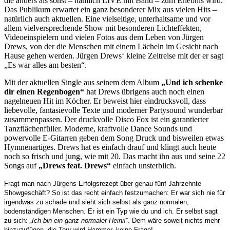
die anders als sonst – nämlich LIVE mit Band – zum Erlebnis wird.
Das Publikum erwartet ein ganz besonderer Mix aus vielen Hits –
natürlich auch aktuellen. Eine vielseitige, unterhaltsame und vor
allem vielversprechende Show mit besonderen Lichteffekten,
Videoeinspielern und vielen Fotos aus dem Leben von Jürgen
Drews, von der die Menschen mit einem Lächeln im Gesicht nach
Hause gehen werden. Jürgen Drews‘ kleine Zeitreise mit der er sagt
„Es war alles am besten“.
Mit der aktuellen Single aus seinem dem Album
„Und ich schenke
dir einen Regenbogen“
hat Drews übrigens auch noch einen
nagelneuen Hit im Köcher. Er beweist hier eindrucksvoll, dass
liebevolle, fantasievolle Texte und moderner Partysound wunderbar
zusammenpassen. Der druckvolle Disco Fox ist ein garantierter
Tanzflächenfüller. Moderne, kraftvolle Dance Sounds und
powervolle E-Gitarren geben dem Song Druck und bisweilen etwas
Hymnenartiges. Drews hat es einfach drauf und klingt auch heute
noch so frisch und jung, wie mit 20. Das macht ihn aus und seine 22
Songs auf
„Drews feat. Drews“
einfach unsterblich.
Fragt man nach Jürgens Erfolgsrezept über genau fünf Jahrzehnte
Showgeschäft? So ist das recht einfach festzumachen: Er war sich nie für
irgendwas zu schade und sieht sich selbst als ganz normalen,
bodenständigen Menschen. Er ist ein Typ wie du und ich. Er selbst sagt
zu sich:
„Ich bin ein ganz normaler Heini!“
. Dem wäre soweit nichts mehr
hinzuzufügen, die Tour wird Hammer, keine Frage!