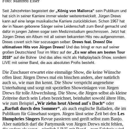
Foto: Manfred Esser
Seit Jahrzehnten begeistert der
„König von Mallorca“
sein Publikum und
hat sich in seiner Karriere immer wieder weiterentwickelt. Jürgen Drews
kann auf eine lange musikalische Karriere zurückblicken. Schon 1967 hat
der in Nauen geborene Sänger seine Leidenschaft zum Beruf gemacht und
dafür in jungen Jahren sogar sein Medizinstudium geschmissen. Jetzt hat
Jürgen Drews ein Album mit all seinen bekannten Hits neu aufgenommen.
Drews covert sich hier sozusagen selber:
Drews feat. Drews! Die
ultimativen Hits von Jürgen Drews!
Und das bringt er nun auf seiner
großen Deutschland Tour im März auf der
„Es war alles am besten Tour
2018“
auf die Bühne Und das alles nicht als Halbplayback-Show, sondern
LIVE mit seiner Band, die aus absoluten Profis besteht.
Die Zuschauer erwartet eine einmalige Show, die keine Wünsche
offen lässt: Jürgen Drews mal ein bisschen anders, aber natürlich
auch so, wie man ihn kennt. Die Show verspricht angenehme
Unterhaltung und sorgt mit speziellen Showeinlagen von Jürgen
Drews für tolle Abwechslung. Die Show, die Jürgen selbst als kleine
Zeitreise durch sein Leben bezeichnet, beinhaltet sowohl ältere Hits,
wie zum Beispiel
„Wir ziehn heut Abend auf´s Dach“
oder
„Barfuß durch den Sommer“
, als auch englische Balladen, die im
Publikum für Gänsehaut sorgen. Jürgen lässt seine Zeit bei den
Les
Humphries Singers
Revue passieren und greift selbst zum Banjo.
Aber natürlich darf die Partymusik von Jürgen Drews nicht fehlen,