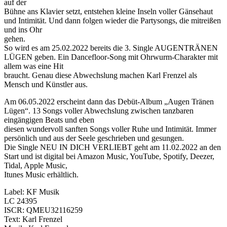
auf der
Bühne ans Klavier setzt, entstehen kleine Inseln voller Gänsehaut
und Intimität. Und dann folgen wieder die Partysongs, die mitreißen
und ins Ohr
gehen.
So wird es am 25.02.2022 bereits die 3. Single AUGENTRÄNEN
LÜGEN geben. Ein Dancefloor-Song mit Ohrwurm-Charakter mit
allem was eine Hit
braucht. Genau diese Abwechslung machen Karl Frenzel als
Mensch und Künstler aus.
Am 06.05.2022 erscheint dann das Debüt-Album „Augen Tränen
Lügen“. 13 Songs voller Abwechslung zwischen tanzbaren
eingängigen Beats und eben
diesen wundervoll sanften Songs voller Ruhe und Intimität. Immer
persönlich und aus der Seele geschrieben und gesungen.
Die Single NEU IN DICH VERLIEBT geht am 11.02.2022 an den
Start und ist digital bei Amazon Music, YouTube, Spotify, Deezer,
Tidal, Apple Music,
Itunes Music erhältlich.
Label: KF Musik
LC 24395
ISCR: QMEU32116259
Text: Karl Frenzel