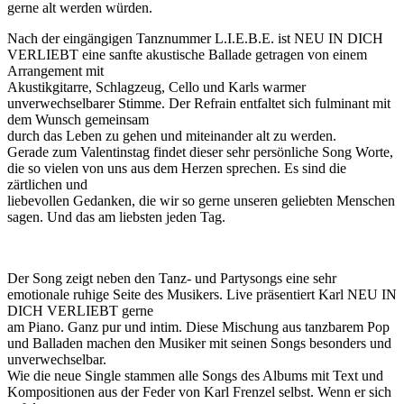
gerne alt werden würden.
Nach der eingängigen Tanznummer L.I.E.B.E. ist NEU IN DICH
VERLIEBT eine sanfte akustische Ballade getragen von einem
Arrangement mit
Akustikgitarre, Schlagzeug, Cello und Karls warmer
unverwechselbarer Stimme. Der Refrain entfaltet sich fulminant mit
dem Wunsch gemeinsam
durch das Leben zu gehen und miteinander alt zu werden.
Gerade zum Valentinstag findet dieser sehr persönliche Song Worte,
die so vielen von uns aus dem Herzen sprechen. Es sind die
zärtlichen und
liebevollen Gedanken, die wir so gerne unseren geliebten Menschen
sagen. Und das am liebsten jeden Tag.
Der Song zeigt neben den Tanz- und Partysongs eine sehr
emotionale ruhige Seite des Musikers. Live präsentiert Karl NEU IN
DICH VERLIEBT gerne
am Piano. Ganz pur und intim. Diese Mischung aus tanzbarem Pop
und Balladen machen den Musiker mit seinen Songs besonders und
unverwechselbar.
Wie die neue Single stammen alle Songs des Albums mit Text und
Kompositionen aus der Feder von Karl Frenzel selbst. Wenn er sich