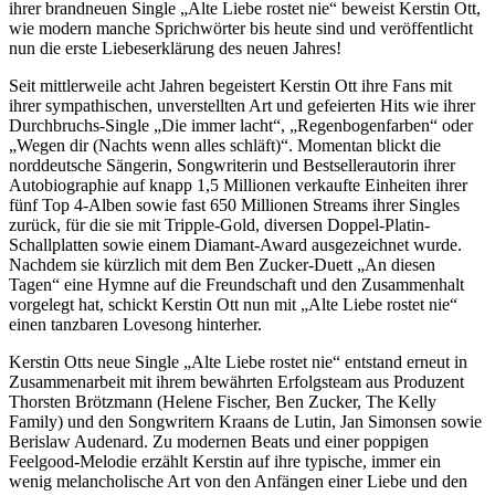
ihrer brandneuen Single „Alte Liebe rostet nie“ beweist Kerstin Ott,
wie modern manche Sprichwörter bis heute sind und veröffentlicht
nun die erste Liebeserklärung des neuen Jahres!
Seit mittlerweile acht Jahren begeistert Kerstin Ott ihre Fans mit
ihrer sympathischen, unverstellten Art und gefeierten Hits wie ihrer
Durchbruchs-Single „Die immer lacht“, „Regenbogenfarben“ oder
„Wegen dir (Nachts wenn alles schläft)“. Momentan blickt die
norddeutsche Sängerin, Songwriterin und Bestsellerautorin ihrer
Autobiographie auf knapp 1,5 Millionen verkaufte Einheiten ihrer
fünf Top 4-Alben sowie fast 650 Millionen Streams ihrer Singles
zurück, für die sie mit Tripple-Gold, diversen Doppel-Platin-
Schallplatten sowie einem Diamant-Award ausgezeichnet wurde.
Nachdem sie kürzlich mit dem Ben Zucker-Duett „An diesen
Tagen“ eine Hymne auf die Freundschaft und den Zusammenhalt
vorgelegt hat, schickt Kerstin Ott nun mit „Alte Liebe rostet nie“
einen tanzbaren Lovesong hinterher.
Kerstin Otts neue Single „Alte Liebe rostet nie“ entstand erneut in
Zusammenarbeit mit ihrem bewährten Erfolgsteam aus Produzent
Thorsten Brötzmann (Helene Fischer, Ben Zucker, The Kelly
Family) und den Songwritern Kraans de Lutin, Jan Simonsen sowie
Berislaw Audenard. Zu modernen Beats und einer poppigen
Feelgood-Melodie erzählt Kerstin auf ihre typische, immer ein
wenig melancholische Art von den Anfängen einer Liebe und den