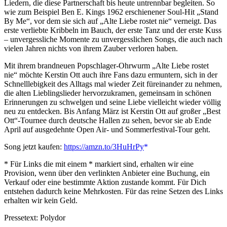
Liedern, die diese Partnerschaft bis heute untrennbar begleiten. So
wie zum Beispiel Ben E. Kings 1962 erschienener Soul-Hit „Stand
By Me“, vor dem sie sich auf „Alte Liebe rostet nie“ verneigt. Das
erste verliebte Kribbeln im Bauch, der erste Tanz und der erste Kuss
– unvergessliche Momente zu unvergesslichen Songs, die auch nach
vielen Jahren nichts von ihrem Zauber verloren haben.
Mit ihrem brandneuen Popschlager-Ohrwurm „Alte Liebe rostet
nie“ möchte Kerstin Ott auch ihre Fans dazu ermuntern, sich in der
Schnelllebigkeit des Alltags mal wieder Zeit füreinander zu nehmen,
die alten Lieblingslieder hervorzukramen, gemeinsam in schönen
Erinnerungen zu schwelgen und seine Liebe vielleicht wieder völlig
neu zu entdecken. Bis Anfang März ist Kerstin Ott auf großer „Best
Ott“-Tournee durch deutsche Hallen zu sehen, bevor sie ab Ende
April auf ausgedehnte Open Air- und Sommerfestival-Tour geht.
Song jetzt kaufen:
https://amzn.to/3HuHrPy
* Für Links die mit einem * markiert sind, erhalten wir eine
Provision, wenn über den verlinkten Anbieter eine Buchung, ein
Verkauf oder eine bestimmte Aktion zustande kommt. Für Dich
entstehen dadurch keine Mehrkosten. Für das reine Setzen des Links
erhalten wir kein Geld.
Pressetext: Polydor