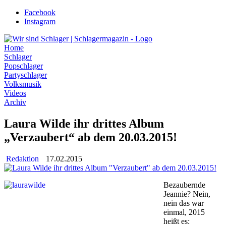
Zum
Facebook
Inhalt
Instagram
wechseln
Home
Schlager
Popschlager
Partyschlager
Volksmusik
Videos
Archiv
Laura Wilde ihr drittes Album
„Verzaubert“ ab dem 20.03.2015!
Redaktion
17.02.2015
Bezaubernde
Jeannie? Nein,
nein das war
einmal, 2015
heißt es: