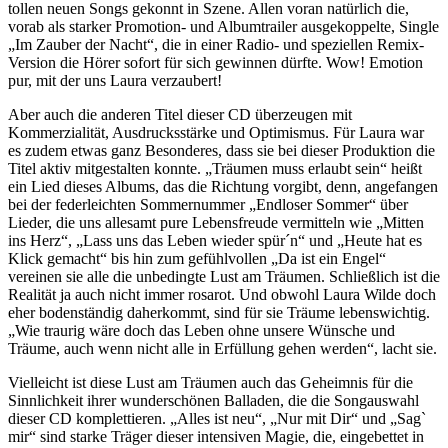
tollen neuen Songs gekonnt in Szene. Allen voran natürlich die,
vorab als starker Promotion- und Albumtrailer ausgekoppelte, Single
„Im Zauber der Nacht“, die in einer Radio- und speziellen Remix-
Version die Hörer sofort für sich gewinnen dürfte. Wow! Emotion
pur, mit der uns Laura verzaubert!
Aber auch die anderen Titel dieser CD überzeugen mit
Kommerzialität, Ausdrucksstärke und Optimismus. Für Laura war
es zudem etwas ganz Besonderes, dass sie bei dieser Produktion die
Titel aktiv mitgestalten konnte. „Träumen muss erlaubt sein“ heißt
ein Lied dieses Albums, das die Richtung vorgibt, denn, angefangen
bei der federleichten Sommernummer „Endloser Sommer“ über
Lieder, die uns allesamt pure Lebensfreude vermitteln wie „Mitten
ins Herz“, „Lass uns das Leben wieder spür´n“ und „Heute hat es
Klick gemacht“ bis hin zum gefühlvollen „Da ist ein Engel“
vereinen sie alle die unbedingte Lust am Träumen. Schließlich ist die
Realität ja auch nicht immer rosarot. Und obwohl Laura Wilde doch
eher bodenständig daherkommt, sind für sie Träume lebenswichtig.
„Wie traurig wäre doch das Leben ohne unsere Wünsche und
Träume, auch wenn nicht alle in Erfüllung gehen werden“, lacht sie.
Vielleicht ist diese Lust am Träumen auch das Geheimnis für die
Sinnlichkeit ihrer wunderschönen Balladen, die die Songauswahl
dieser CD komplettieren. „Alles ist neu“, „Nur mit Dir“ und „Sag`
mir“ sind starke Träger dieser intensiven Magie, die, eingebettet in