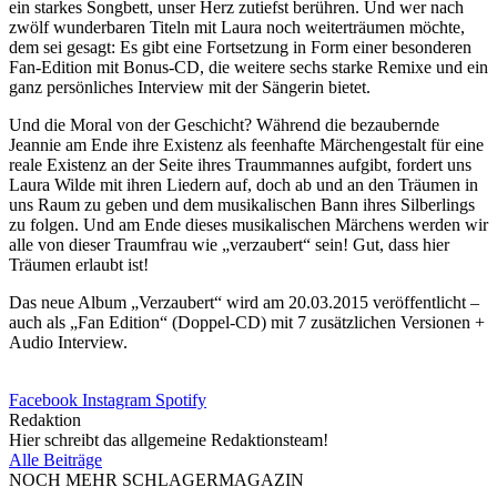
ein starkes Songbett, unser Herz zutiefst berühren. Und wer nach
zwölf wunderbaren Titeln mit Laura noch weiterträumen möchte,
dem sei gesagt: Es gibt eine Fortsetzung in Form einer besonderen
Fan-Edition mit Bonus-CD, die weitere sechs starke Remixe und ein
ganz persönliches Interview mit der Sängerin bietet.
Und die Moral von der Geschicht? Während die bezaubernde
Jeannie am Ende ihre Existenz als feenhafte Märchengestalt für eine
reale Existenz an der Seite ihres Traummannes aufgibt, fordert uns
Laura Wilde mit ihren Liedern auf, doch ab und an den Träumen in
uns Raum zu geben und dem musikalischen Bann ihres Silberlings
zu folgen. Und am Ende dieses musikalischen Märchens werden wir
alle von dieser Traumfrau wie „verzaubert“ sein! Gut, dass hier
Träumen erlaubt ist!
Das neue Album „Verzaubert“ wird am 20.03.2015 veröffentlicht –
auch als „Fan Edition“ (Doppel-CD) mit 7 zusätzlichen Versionen +
Audio Interview.
Facebook
Instagram
Spotify
Redaktion
Hier schreibt das allgemeine Redaktionsteam!
Alle Beiträge
NOCH MEHR SCHLAGERMAGAZIN