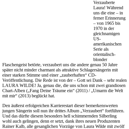
Verzauberte
Laura! Während
uns die eine – in
ferner Erinnerung
– von 1965 bis
1970 in der
gleichnamigen
US-
amerikanischen
Serie als
orientalisch-
blonder
Flaschengeist betörte, verzaubert uns die andere genau 50 Jahre
später nicht minder charmant als attraktive Schlagersängerin mit
einer starken Stimme und einer „zauberhaften“ CD-
Veröffentlichung. Die Rede ist von der – Gott sei Dank – sehr realen
LAURA WILDE! Ja, genau die, die uns schon mit zwei grandiosen
Chart-Alben („Fang Deine Träume ein“ (2011) / „Umarm die Welt
mit mir“ (2013) beglückt hat.
Den äußerst erfolgreichen Karrierestart dieser bemerkenswerten
jungen Sängerin soll nun ihr drittes Album „Verzaubert“ fortführen.
Und das dürfte diesem besonders hell schimmernden Silberling
wohl auch gelingen, denn er setzt, dank ihres neuen Produzenten
Rainer Kalb, alle gesanglichen Vorzüge von Laura Wilde mit zwölf