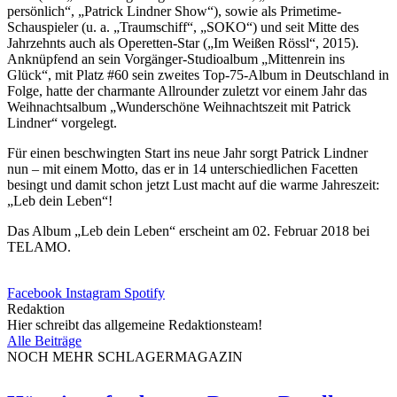
persönlich“, „Patrick Lindner Show“), sowie als Primetime-
Schauspieler (u. a. „Traumschiff“, „SOKO“) und seit Mitte des
Jahrzehnts auch als Operetten-Star („Im Weißen Rössl“, 2015).
Anknüpfend an sein Vorgänger-Studioalbum „Mittenrein ins
Glück“, mit Platz #60 sein zweites Top-75-Album in Deutschland in
Folge, hatte der charmante Allrounder zuletzt vor einem Jahr das
Weihnachtsalbum „Wunderschöne Weihnachtszeit mit Patrick
Lindner“ vorgelegt.
Für einen beschwingten Start ins neue Jahr sorgt Patrick Lindner
nun – mit einem Motto, das er in 14 unterschiedlichen Facetten
besingt und damit schon jetzt Lust macht auf die warme Jahreszeit:
„Leb dein Leben“!
Das Album „Leb dein Leben“ erscheint am 02. Februar 2018 bei
TELAMO.
Facebook
Instagram
Spotify
Redaktion
Hier schreibt das allgemeine Redaktionsteam!
Alle Beiträge
NOCH MEHR SCHLAGERMAGAZIN