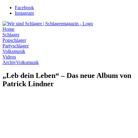
Zum
Facebook
Inhalt
Instagram
wechseln
Home
Schlager
Popschlager
Partyschlager
Volksmusik
Videos
Archiv
Volksmusik
„Leb dein Leben“ – Das neue Album von
Patrick Lindner