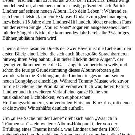
Leben“ erscheint am 02. Februar 2018 bei TELAMO. Beschwingt
und lebensfroh, abenteuer- und reiselustig präsentiert sich Patrick
Lindner auf seinem neuen Album „Leb dein Leben“: Während es
sich beim Titelstück um ein Exklusiv-Update zum gleichnamigen,
inzwischen 15 Jahre alten Lindner-Hit handelt, bietet er seinen Fans
mit der ersten Single „Voulez-Vous“ sogar ein ausgelassenes Duett
mit der Sängerin Nicki, die kommendes Jahr bereits ihr 35-jähriges
Bühnenjubiläum feiern wird!
Thema dieses rasanten Duetts der zwei Bayern ist die Liebe auf den
ersten Blick; eine Liebe, die sich auch über größte Sprachbarrieren
hinweg ihren Weg bahnt: „Ein tiefer Blick/in deine Augen“, der
genügt vollkommen, wie die Gastsängerin zu berichten weiß, und
schon die feurige Grundstimmung dieses Albumvorboten gibt
wunderschön die Richtung an, die Lindner insgesamt auf seinem
neuen Longplayer einschlägt. Während Tommy Mustac wie zuvor
für die facettenreiche Produktion verantwortlich war, liefert Patrick
Lindner auch im weiteren Verlauf eine ganze Reihe von
musikalischen Lichtblicken, von euphorischen
Hoffnungsschimmern, von vertonten Flirts und Kurztrips, mit denen
er die zweite Winterhälfte deutlich aufhellt.
Um „diese Sache mit der Liebe“ dreht sich auch „Was ich in
Träumen sah“ – ein weiterer Album-Höhepunkt, der von der
Erfüllung eines Traums handelt, was Lindner über dem 100%
zeitgenössischen Popschlager-Arrangement in wunderschöne Worte