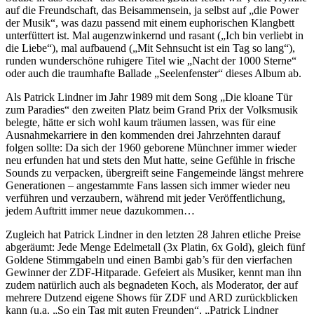
auf die Freundschaft, das Beisammensein, ja selbst auf „die Power
der Musik“, was dazu passend mit einem euphorischen Klangbett
unterfüttert ist. Mal augenzwinkernd und rasant („Ich bin verliebt in
die Liebe“), mal aufbauend („Mit Sehnsucht ist ein Tag so lang“),
runden wunderschöne ruhigere Titel wie „Nacht der 1000 Sterne“
oder auch die traumhafte Ballade „Seelenfenster“ dieses Album ab.
Als Patrick Lindner im Jahr 1989 mit dem Song „Die kloane Tür
zum Paradies“ den zweiten Platz beim Grand Prix der Volksmusik
belegte, hätte er sich wohl kaum träumen lassen, was für eine
Ausnahmekarriere in den kommenden drei Jahrzehnten darauf
folgen sollte: Da sich der 1960 geborene Münchner immer wieder
neu erfunden hat und stets den Mut hatte, seine Gefühle in frische
Sounds zu verpacken, übergreift seine Fangemeinde längst mehrere
Generationen – angestammte Fans lassen sich immer wieder neu
verführen und verzaubern, während mit jeder Veröffentlichung,
jedem Auftritt immer neue dazukommen…
Zugleich hat Patrick Lindner in den letzten 28 Jahren etliche Preise
abgeräumt: Jede Menge Edelmetall (3x Platin, 6x Gold), gleich fünf
Goldene Stimmgabeln und einen Bambi gab’s für den vierfachen
Gewinner der ZDF-Hitparade. Gefeiert als Musiker, kennt man ihn
zudem natürlich auch als begnadeten Koch, als Moderator, der auf
mehrere Dutzend eigene Shows für ZDF und ARD zurückblicken
kann (u.a. „So ein Tag mit guten Freunden“, „Patrick Lindner