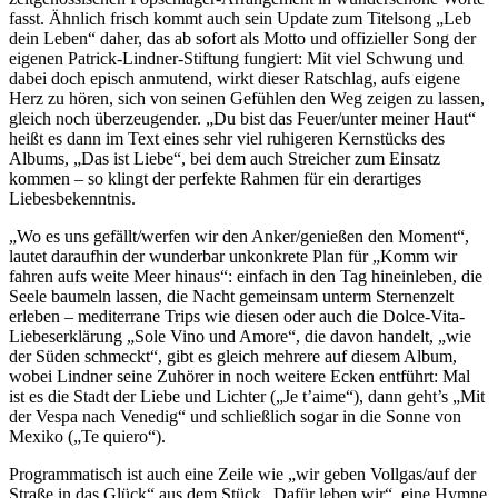
fasst. Ähnlich frisch kommt auch sein Update zum Titelsong „Leb
dein Leben“ daher, das ab sofort als Motto und offizieller Song der
eigenen Patrick-Lindner-Stiftung fungiert: Mit viel Schwung und
dabei doch episch anmutend, wirkt dieser Ratschlag, aufs eigene
Herz zu hören, sich von seinen Gefühlen den Weg zeigen zu lassen,
gleich noch überzeugender. „Du bist das Feuer/unter meiner Haut“
heißt es dann im Text eines sehr viel ruhigeren Kernstücks des
Albums, „Das ist Liebe“, bei dem auch Streicher zum Einsatz
kommen – so klingt der perfekte Rahmen für ein derartiges
Liebesbekenntnis.
„Wo es uns gefällt/werfen wir den Anker/genießen den Moment“,
lautet daraufhin der wunderbar unkonkrete Plan für „Komm wir
fahren aufs weite Meer hinaus“: einfach in den Tag hineinleben, die
Seele baumeln lassen, die Nacht gemeinsam unterm Sternenzelt
erleben – mediterrane Trips wie diesen oder auch die Dolce-Vita-
Liebeserklärung „Sole Vino und Amore“, die davon handelt, „wie
der Süden schmeckt“, gibt es gleich mehrere auf diesem Album,
wobei Lindner seine Zuhörer in noch weitere Ecken entführt: Mal
ist es die Stadt der Liebe und Lichter („Je t’aime“), dann geht’s „Mit
der Vespa nach Venedig“ und schließlich sogar in die Sonne von
Mexiko („Te quiero“).
Programmatisch ist auch eine Zeile wie „wir geben Vollgas/auf der
Straße in das Glück“ aus dem Stück „Dafür leben wir“, eine Hymne