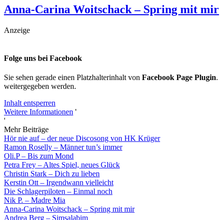
Anna-Carina Woitschack – Spring mit mir
Anzeige
Folge uns bei Facebook
Sie sehen gerade einen Platzhalterinhalt von
Facebook Page Plugin
.
weitergegeben werden.
Inhalt entsperren
Weitere Informationen
'
'
Mehr Beiträge
Hör nie auf – der neue Discosong von HK Krüger
Ramon Roselly – Männer tun’s immer
Oli.P – Bis zum Mond
Petra Frey – Altes Spiel, neues Glück
Christin Stark – Dich zu lieben
Kerstin Ott – Irgendwann vielleicht
Die Schlagerpiloten – Einmal noch
Nik P. – Madre Mia
Anna-Carina Woitschack – Spring mit mir
Andrea Berg – Simsalabim