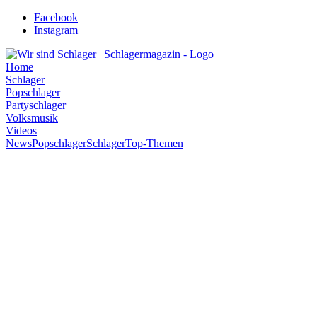
Zum
Facebook
Inhalt
Instagram
wechseln
Home
Schlager
Popschlager
Partyschlager
Volksmusik
Videos
News
Popschlager
Schlager
Top-Themen