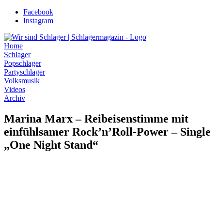
Zum
Facebook
Inhalt
Instagram
wechseln
Home
Schlager
Popschlager
Partyschlager
Volksmusik
Videos
Archiv
Marina Marx – Reibeisenstimme mit
einfühlsamer Rock’n’Roll-Power – Single
„One Night Stand“