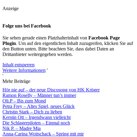
Anzeige
Folge uns bei Facebook
Sie sehen gerade einen Platzhalterinhalt von
Facebook Page
Plugin
. Um auf den eigentlichen Inhalt zuzugreifen, klicken Sie auf
den Button unten. Bitte beachten Sie, dass dabei Daten an
Drittanbieter weitergegeben werden.
Inhalt entsperren
Weitere Informationen
'
'
Mehr Beiträge
Hör nie auf – der neue Discosong von HK Krüger
Ramon Roselly – Männer tun’s immer
Oli.P – Bis zum Mond
Petra Frey – Altes Spiel, neues Glück
Christin Stark – Dich zu lieben
Kerstin Ott – Irgendwann vielleicht
Die Schlagerpiloten – Einmal noch
Nik P. – Madre Mia
Anna-Carina Woitschack – Spring mit mir