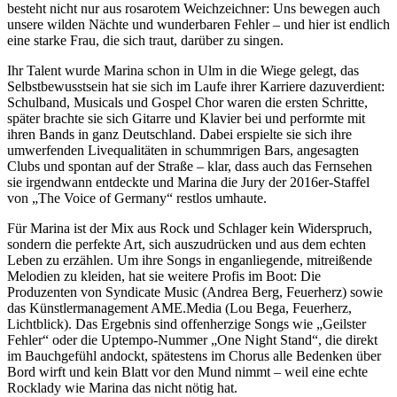
besteht nicht nur aus rosarotem Weichzeichner: Uns bewegen auch
unsere wilden Nächte und wunderbaren Fehler – und hier ist endlich
eine starke Frau, die sich traut, darüber zu singen.
Ihr Talent wurde Marina schon in Ulm in die Wiege gelegt, das
Selbstbewusstsein hat sie sich im Laufe ihrer Karriere dazuverdient:
Schulband, Musicals und Gospel Chor waren die ersten Schritte,
später brachte sie sich Gitarre und Klavier bei und performte mit
ihren Bands in ganz Deutschland. Dabei erspielte sie sich ihre
umwerfenden Livequalitäten in schummrigen Bars, angesagten
Clubs und spontan auf der Straße – klar, dass auch das Fernsehen
sie irgendwann entdeckte und Marina die Jury der 2016er-Staffel
von „The Voice of Germany“ restlos umhaute.
Für Marina ist der Mix aus Rock und Schlager kein Widerspruch,
sondern die perfekte Art, sich auszudrücken und aus dem echten
Leben zu erzählen. Um ihre Songs in enganliegende, mitreißende
Melodien zu kleiden, hat sie weitere Profis im Boot: Die
Produzenten von Syndicate Music (Andrea Berg, Feuerherz) sowie
das Künstlermanagement AME.Media (Lou Bega, Feuerherz,
Lichtblick). Das Ergebnis sind offenherzige Songs wie „Geilster
Fehler“ oder die Uptempo-Nummer „One Night Stand“, die direkt
im Bauchgefühl andockt, spätestens im Chorus alle Bedenken über
Bord wirft und kein Blatt vor den Mund nimmt – weil eine echte
Rocklady wie Marina das nicht nötig hat.