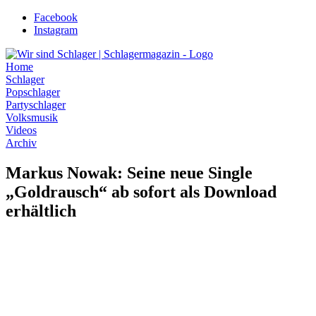
Zum
Facebook
Inhalt
Instagram
wechseln
Home
Schlager
Popschlager
Partyschlager
Volksmusik
Videos
Archiv
Markus Nowak: Seine neue Single
„Goldrausch“ ab sofort als Download
erhältlich