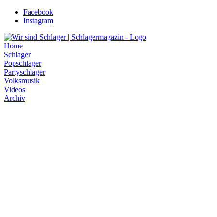
Zum
Facebook
Inhalt
Instagram
wechseln
Home
Schlager
Popschlager
Partyschlager
Volksmusik
Videos
Archiv