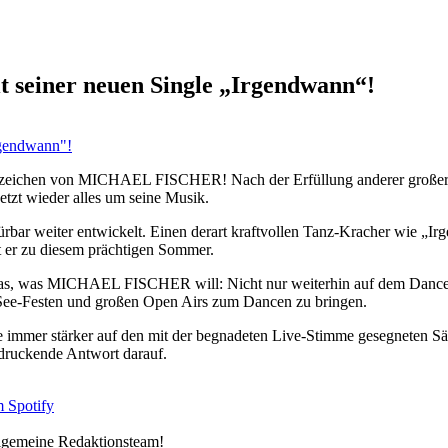
t seiner neuen Single „Irgendwann“!
szeichen von MICHAEL FISCHER! Nach der Erfüllung anderer großer, 
jetzt wieder alles um seine Musik.
ürbar weiter entwickelt. Einen derart kraftvollen Tanz-Kracher wie „Irg
st er zu diesem prächtigen Sommer.
as, was MICHAEL FISCHER will: Nicht nur weiterhin auf dem Dancefl
 See-Festen und großen Open Airs zum Dancen zu bringen.
ie immer stärker auf den mit der begnadeten Live-Stimme gesegneten S
ndruckende Antwort darauf.
m
Spotify
allgemeine Redaktionsteam!