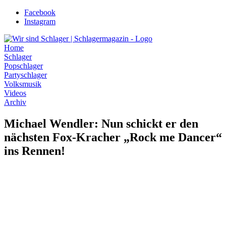
Zum
Facebook
Inhalt
Instagram
wechseln
Home
Schlager
Popschlager
Partyschlager
Volksmusik
Videos
Archiv
Michael Wendler: Nun schickt er den
nächsten Fox-Kracher „Rock me Dancer“
ins Rennen!