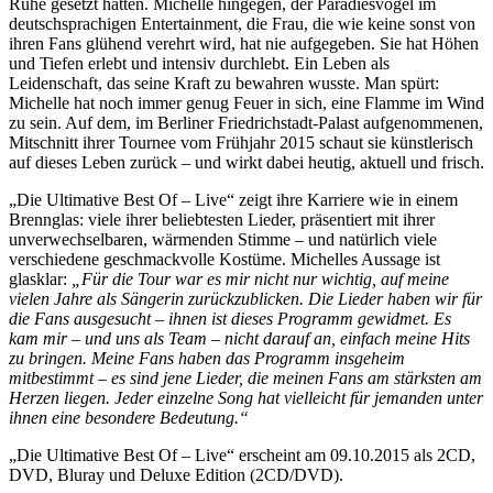
Ruhe gesetzt hätten. Michelle hingegen, der Paradiesvogel im
deutschsprachigen Entertainment, die Frau, die wie keine sonst von
ihren Fans glühend verehrt wird, hat nie aufgegeben. Sie hat Höhen
und Tiefen erlebt und intensiv durchlebt. Ein Leben als
Leidenschaft, das seine Kraft zu bewahren wusste. Man spürt:
Michelle hat noch immer genug Feuer in sich, eine Flamme im Wind
zu sein. Auf dem, im Berliner Friedrichstadt-Palast aufgenommenen,
Mitschnitt ihrer Tournee vom Frühjahr 2015 schaut sie künstlerisch
auf dieses Leben zurück – und wirkt dabei heutig, aktuell und frisch.
„Die Ultimative Best Of – Live“ zeigt ihre Karriere wie in einem
Brennglas: viele ihrer beliebtesten Lieder, präsentiert mit ihrer
unverwechselbaren, wärmenden Stimme – und natürlich viele
verschiedene geschmackvolle Kostüme. Michelles Aussage ist
glasklar:
„Für die Tour war es mir nicht nur wichtig, auf meine
vielen Jahre als Sängerin zurückzublicken. Die Lieder haben wir für
die Fans ausgesucht – ihnen ist dieses Programm gewidmet. Es
kam mir – und uns als Team – nicht darauf an, einfach meine Hits
zu bringen. Meine Fans haben das Programm insgeheim
mitbestimmt – es sind jene Lieder, die meinen Fans am stärksten am
Herzen liegen. Jeder einzelne Song hat vielleicht für jemanden unter
ihnen eine besondere Bedeutung.“
„Die Ultimative Best Of – Live“ erscheint am 09.10.2015 als 2CD,
DVD, Bluray und Deluxe Edition (2CD/DVD).