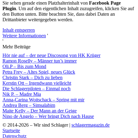
Sie sehen gerade einen Platzhalterinhalt von
Facebook Page
Plugin
. Um auf den eigentlichen Inhalt zuzugreifen, klicken Sie auf
den Button unten. Bitte beachten Sie, dass dabei Daten an
Drittanbieter weitergegeben werden.
Inhalt entsperren
Weitere Informationen
'
'
Mehr Beiträge
Hör nie auf – der neue Discosong von HK Krüger
Ramon Roselly – Männer tun’s immer
Oli.P – Bis zum Mond
Petra Frey – Altes Spiel, neues Glück
Christin Stark – Dich zu lieben
Kerstin Ott – Irgendwann vielleicht
Die Schlagerpiloten – Einmal noch
Nik P. – Madre Mia
Anna-Carina Woitschack – Spring mit mir
Andrea Berg – Simsalabim
Maite Kelly – Der Mann an der Geige
Nino de Angelo – Wer bringt Dich nach Hause
© 2014-2026 – Wir sind Schlager |
schlagermagazin.de
Startseite
Datenschutz