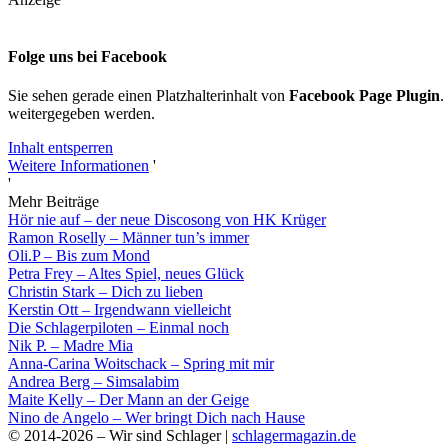
Folge uns bei Facebook
Sie sehen gerade einen Platzhalterinhalt von
Facebook Page Plugin
.
weitergegeben werden.
Inhalt entsperren
Weitere Informationen
'
'
Mehr Beiträge
Hör nie auf – der neue Discosong von HK Krüger
Ramon Roselly – Männer tun’s immer
Oli.P – Bis zum Mond
Petra Frey – Altes Spiel, neues Glück
Christin Stark – Dich zu lieben
Kerstin Ott – Irgendwann vielleicht
Die Schlagerpiloten – Einmal noch
Nik P. – Madre Mia
Anna-Carina Woitschack – Spring mit mir
Andrea Berg – Simsalabim
Maite Kelly – Der Mann an der Geige
Nino de Angelo – Wer bringt Dich nach Hause
© 2014-2026 – Wir sind Schlager |
schlagermagazin.de