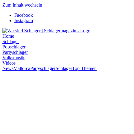
Zum Inhalt wechseln
Facebook
Instagram
Home
Schlager
Popschlager
Partyschlager
Volksmusik
Videos
News
Mallorca
Partyschlager
Schlager
Top-Themen