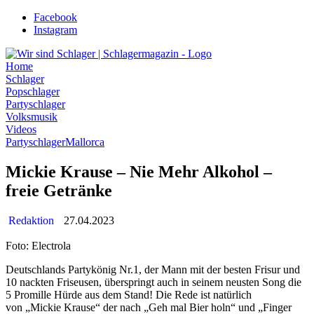
Zum
Facebook
Inhalt
Instagram
wechseln
Home
Schlager
Popschlager
Partyschlager
Volksmusik
Videos
Partyschlager
Mallorca
Mickie Krause – Nie Mehr Alkohol –
freie Getränke
Redaktion
27.04.2023
Foto: Electrola
Deutschlands Partykönig Nr.1, der Mann mit der besten Frisur und
10 nackten Friseusen, überspringt auch in seinem neusten Song die
5 Promille Hürde aus dem Stand! Die Rede ist natürlich
von „Mickie Krause“ der nach „Geh mal Bier holn“ und „Finger