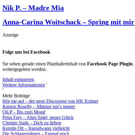
Nik P. – Madre Mia
Anna-Carina Woitschack – Spring mit mir
Anzeige
Folge uns bei Facebook
Sie sehen gerade einen Platzhalterinhalt von
Facebook Page Plugin
.
weitergegeben werden.
Inhalt entsperren
Weitere Informationen
'
'
Mehr Beiträge
Hör nie auf – der neue Discosong von HK Krüger
Ramon Roselly – Männer tun’s immer
Oli.P – Bis zum Mond
Petra Frey – Altes Spiel, neues Glück
Christin Stark – Dich zu lieben
Kerstin Ott – Irgendwann vielleicht
Die Schlagerpiloten – Einmal noch