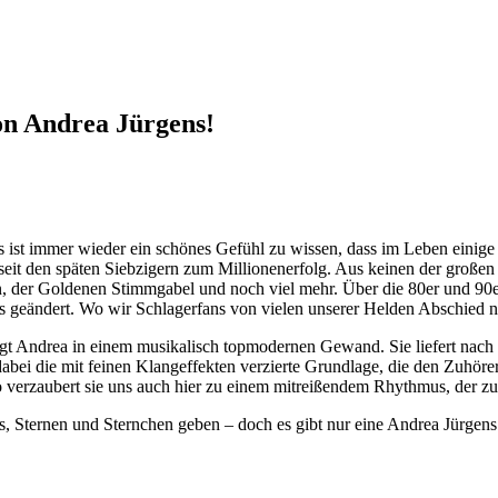
on Andrea Jürgens!
s ist immer wieder ein schönes Gefühl zu wissen, dass im Leben einige
s seit den späten Siebzigern zum Millionenerfolg. Aus keinen der gro
 der Goldenen Stimmgabel und noch viel mehr. Über die 80er und 90er 
hts geändert. Wo wir Schlagerfans von vielen unserer Helden Abschied
igt Andrea in einem musikalisch topmodernen Gewand. Sie liefert nach 
abei die mit feinen Klangeffekten verzierte Grundlage, die den Zuhöre
so verzaubert sie uns auch hier zu einem mitreißendem Rhythmus, der 
rs, Sternen und Sternchen geben – doch es gibt nur eine Andrea Jürgen