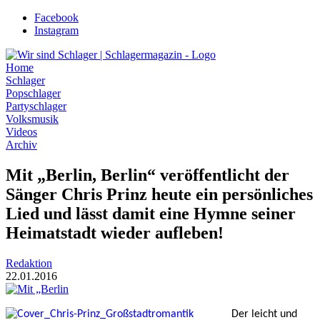
Zum
Facebook
Inhalt
Instagram
wechseln
Home
Schlager
Popschlager
Partyschlager
Volksmusik
Videos
Archiv
Mit „Berlin, Berlin“ veröffentlicht der
Sänger Chris Prinz heute ein persönliches
Lied und lässt damit eine Hymne seiner
Heimatstadt wieder aufleben!
Redaktion
22.01.2016
Der leicht und