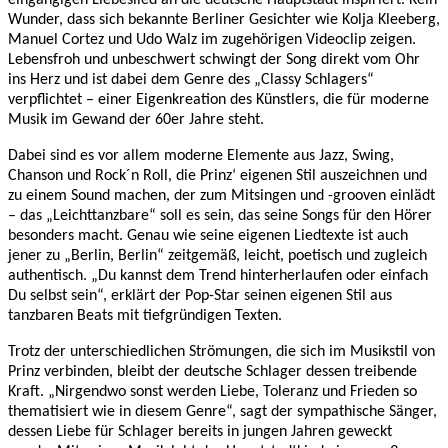
Wunder, dass sich bekannte Berliner Gesichter wie Kolja Kleeberg,
Manuel Cortez und Udo Walz im zugehörigen Videoclip zeigen.
Lebensfroh und unbeschwert schwingt der Song direkt vom Ohr
ins Herz und ist dabei dem Genre des „Classy Schlagers“
verpflichtet – einer Eigenkreation des Künstlers, die für moderne
Musik im Gewand der 60er Jahre steht.
Dabei sind es vor allem moderne Elemente aus Jazz, Swing,
Chanson und Rock´n Roll, die Prinz‘ eigenen Stil auszeichnen und
zu einem Sound machen, der zum Mitsingen und -grooven einlädt
– das „Leichttanzbare“ soll es sein, das seine Songs für den Hörer
besonders macht. Genau wie seine eigenen Liedtexte ist auch
jener zu „Berlin, Berlin“ zeitgemäß, leicht, poetisch und zugleich
authentisch. „Du kannst dem Trend hinterherlaufen oder einfach
Du selbst sein“, erklärt der Pop-Star seinen eigenen Stil aus
tanzbaren Beats mit tiefgründigen Texten.
Trotz der unterschiedlichen Strömungen, die sich im Musikstil von
Prinz verbinden, bleibt der deutsche Schlager dessen treibende
Kraft. „Nirgendwo sonst werden Liebe, Toleranz und Frieden so
thematisiert wie in diesem Genre“, sagt der sympathische Sänger,
dessen Liebe für Schlager bereits in jungen Jahren geweckt