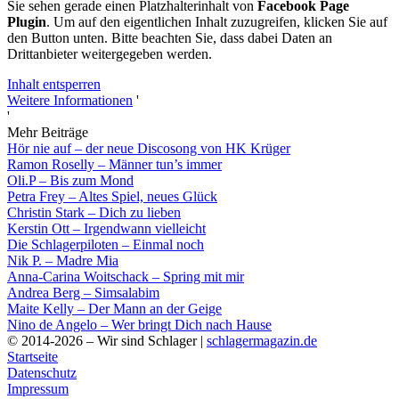
Sie sehen gerade einen Platzhalterinhalt von
Facebook Page
Plugin
. Um auf den eigentlichen Inhalt zuzugreifen, klicken Sie auf
den Button unten. Bitte beachten Sie, dass dabei Daten an
Drittanbieter weitergegeben werden.
Inhalt entsperren
Weitere Informationen
'
'
Mehr Beiträge
Hör nie auf – der neue Discosong von HK Krüger
Ramon Roselly – Männer tun’s immer
Oli.P – Bis zum Mond
Petra Frey – Altes Spiel, neues Glück
Christin Stark – Dich zu lieben
Kerstin Ott – Irgendwann vielleicht
Die Schlagerpiloten – Einmal noch
Nik P. – Madre Mia
Anna-Carina Woitschack – Spring mit mir
Andrea Berg – Simsalabim
Maite Kelly – Der Mann an der Geige
Nino de Angelo – Wer bringt Dich nach Hause
© 2014-2026 – Wir sind Schlager |
schlagermagazin.de
Startseite
Datenschutz
Impressum