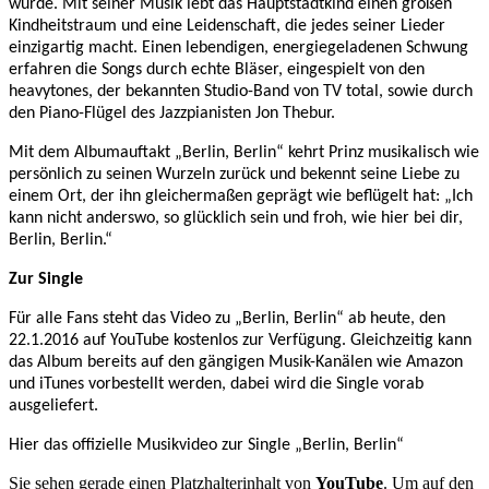
wurde. Mit seiner Musik lebt das Hauptstadtkind einen großen
Kindheitstraum und eine Leidenschaft, die jedes seiner Lieder
einzigartig macht. Einen lebendigen, energiegeladenen Schwung
erfahren die Songs durch echte Bläser, eingespielt von den
heavytones, der bekannten Studio-Band von TV total, sowie durch
den Piano-Flügel des Jazzpianisten Jon Thebur.
Mit dem Albumauftakt „Berlin, Berlin“ kehrt Prinz musikalisch wie
persönlich zu seinen Wurzeln zurück und bekennt seine Liebe zu
einem Ort, der ihn gleichermaßen geprägt wie beflügelt hat: „Ich
kann nicht anderswo, so glücklich sein und froh, wie hier bei dir,
Berlin, Berlin.“
Zur Single
Für alle Fans steht das Video zu „Berlin, Berlin“ ab heute, den
22.1.2016 auf YouTube kostenlos zur Verfügung. Gleichzeitig kann
das Album bereits auf den gängigen Musik-Kanälen wie Amazon
und iTunes vorbestellt werden, dabei wird die Single vorab
ausgeliefert.
Hier das offizielle Musikvideo zur Single „Berlin, Berlin“
Sie sehen gerade einen Platzhalterinhalt von
YouTube
. Um auf den