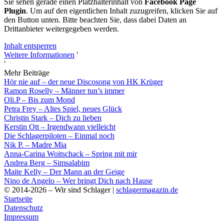
Sie sehen gerade einen Platzhalterinhalt von
Facebook Page
Plugin
. Um auf den eigentlichen Inhalt zuzugreifen, klicken Sie auf
den Button unten. Bitte beachten Sie, dass dabei Daten an
Drittanbieter weitergegeben werden.
Inhalt entsperren
Weitere Informationen
'
'
Mehr Beiträge
Hör nie auf – der neue Discosong von HK Krüger
Ramon Roselly – Männer tun’s immer
Oli.P – Bis zum Mond
Petra Frey – Altes Spiel, neues Glück
Christin Stark – Dich zu lieben
Kerstin Ott – Irgendwann vielleicht
Die Schlagerpiloten – Einmal noch
Nik P. – Madre Mia
Anna-Carina Woitschack – Spring mit mir
Andrea Berg – Simsalabim
Maite Kelly – Der Mann an der Geige
Nino de Angelo – Wer bringt Dich nach Hause
© 2014-2026 – Wir sind Schlager |
schlagermagazin.de
Startseite
Datenschutz
Impressum