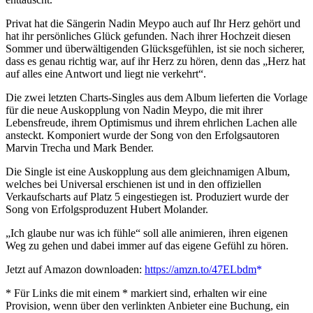
Privat hat die Sängerin Nadin Meypo auch auf Ihr Herz gehört und
hat ihr persönliches Glück gefunden. Nach ihrer Hochzeit diesen
Sommer und überwältigenden Glücksgefühlen, ist sie noch sicherer,
dass es genau richtig war, auf ihr Herz zu hören, denn das „Herz hat
auf alles eine Antwort und liegt nie verkehrt“.
Die zwei letzten Charts-Singles aus dem Album lieferten die Vorlage
für die neue Auskopplung von Nadin Meypo, die mit ihrer
Lebensfreude, ihrem Optimismus und ihrem ehrlichen Lachen alle
ansteckt. Komponiert wurde der Song von den Erfolgsautoren
Marvin Trecha und Mark Bender.
Die Single ist eine Auskopplung aus dem gleichnamigen Album,
welches bei Universal erschienen ist und in den offiziellen
Verkaufscharts auf Platz 5 eingestiegen ist. Produziert wurde der
Song von Erfolgsproduzent Hubert Molander.
„Ich glaube nur was ich fühle“ soll alle animieren, ihren eigenen
Weg zu gehen und dabei immer auf das eigene Gefühl zu hören.
Jetzt auf Amazon downloaden:
https://amzn.to/47ELbdm
* Für Links die mit einem * markiert sind, erhalten wir eine
Provision, wenn über den verlinkten Anbieter eine Buchung, ein