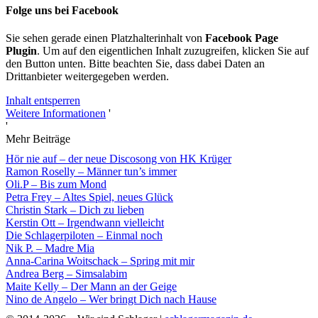
Folge uns bei Facebook
Sie sehen gerade einen Platzhalterinhalt von
Facebook Page
Plugin
. Um auf den eigentlichen Inhalt zuzugreifen, klicken Sie auf
den Button unten. Bitte beachten Sie, dass dabei Daten an
Drittanbieter weitergegeben werden.
Inhalt entsperren
Weitere Informationen
'
'
Mehr Beiträge
Hör nie auf – der neue Discosong von HK Krüger
Ramon Roselly – Männer tun’s immer
Oli.P – Bis zum Mond
Petra Frey – Altes Spiel, neues Glück
Christin Stark – Dich zu lieben
Kerstin Ott – Irgendwann vielleicht
Die Schlagerpiloten – Einmal noch
Nik P. – Madre Mia
Anna-Carina Woitschack – Spring mit mir
Andrea Berg – Simsalabim
Maite Kelly – Der Mann an der Geige
Nino de Angelo – Wer bringt Dich nach Hause