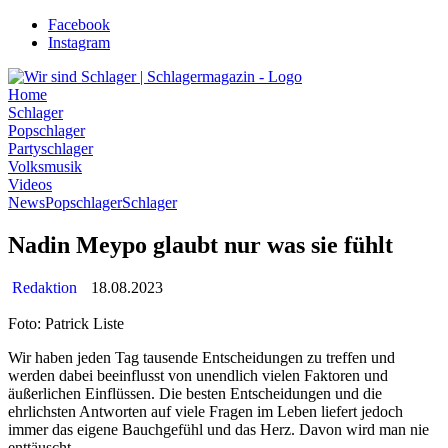
Zum
Facebook
Inhalt
Instagram
wechseln
Home
Schlager
Popschlager
Partyschlager
Volksmusik
Videos
News
Popschlager
Schlager
Nadin Meypo glaubt nur was sie fühlt
Redaktion
18.08.2023
Foto: Patrick Liste
Wir haben jeden Tag tausende Entscheidungen zu treffen und
werden dabei beeinflusst von unendlich vielen Faktoren und
äußerlichen Einflüssen. Die besten Entscheidungen und die
ehrlichsten Antworten auf viele Fragen im Leben liefert jedoch
immer das eigene Bauchgefühl und das Herz. Davon wird man nie
enttäuscht.