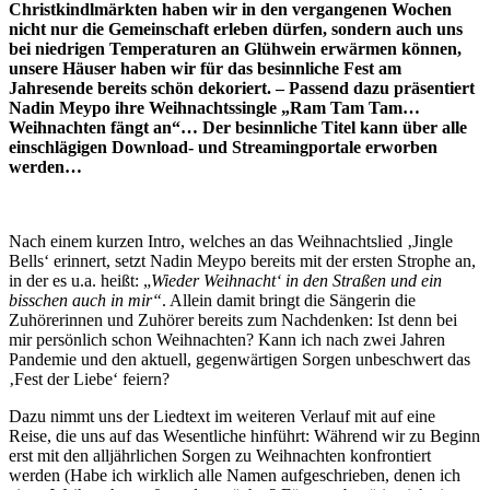
Christkindlmärkten haben wir in den vergangenen Wochen
nicht nur die Gemeinschaft erleben dürfen, sondern auch uns
bei niedrigen Temperaturen an Glühwein erwärmen können,
unsere Häuser haben wir für das besinnliche Fest am
Jahresende bereits schön dekoriert. – Passend dazu präsentiert
Nadin Meypo ihre Weihnachtssingle „Ram Tam Tam…
Weihnachten fängt an“… Der besinnliche Titel kann über alle
einschlägigen Download- und Streamingportale erworben
werden…
Nach einem kurzen Intro, welches an das Weihnachtslied ‚Jingle
Bells‘ erinnert, setzt Nadin Meypo bereits mit der ersten Strophe an,
in der es u.a. heißt: „
Wieder Weihnacht‘ in den Straßen und ein
bisschen auch in mir“
. Allein damit bringt die Sängerin die
Zuhörerinnen und Zuhörer bereits zum Nachdenken: Ist denn bei
mir persönlich schon Weihnachten? Kann ich nach zwei Jahren
Pandemie und den aktuell, gegenwärtigen Sorgen unbeschwert das
‚Fest der Liebe‘ feiern?
Dazu nimmt uns der Liedtext im weiteren Verlauf mit auf eine
Reise, die uns auf das Wesentliche hinführt: Während wir zu Beginn
erst mit den alljährlichen Sorgen zu Weihnachten konfrontiert
werden (Habe ich wirklich alle Namen aufgeschrieben, denen ich