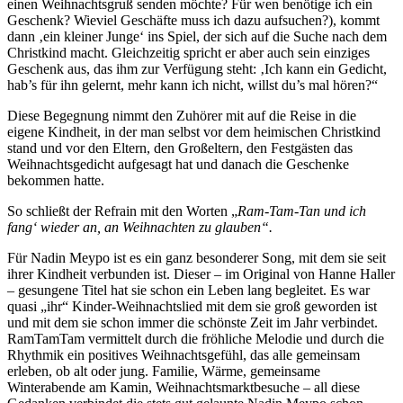
einen Weihnachtsgruß senden möchte? Für wen benötige ich ein
Geschenk? Wieviel Geschäfte muss ich dazu aufsuchen?), kommt
dann ‚ein kleiner Junge‘ ins Spiel, der sich auf die Suche nach dem
Christkind macht. Gleichzeitig spricht er aber auch sein einziges
Geschenk aus, das ihm zur Verfügung steht: ‚Ich kann ein Gedicht,
hab’s für ihn gelernt, mehr kann ich nicht, willst du’s mal hören?“
Diese Begegnung nimmt den Zuhörer mit auf die Reise in die
eigene Kindheit, in der man selbst vor dem heimischen Christkind
stand und vor den Eltern, den Großeltern, den Festgästen das
Weihnachtsgedicht aufgesagt hat und danach die Geschenke
bekommen hatte.
So schließt der Refrain mit den Worten „
Ram-Tam-Tan und ich
fang‘ wieder an, an Weihnachten zu glauben“.
Für Nadin Meypo ist es ein ganz besonderer Song, mit dem sie seit
ihrer Kindheit verbunden ist. Dieser – im Original von Hanne Haller
– gesungene Titel hat sie schon ein Leben lang begleitet. Es war
quasi „ihr“ Kinder-Weihnachtslied mit dem sie groß geworden ist
und mit dem sie schon immer die schönste Zeit im Jahr verbindet.
RamTamTam vermittelt durch die fröhliche Melodie und durch die
Rhythmik ein positives Weihnachtsgefühl, das alle gemeinsam
erleben, ob alt oder jung. Familie, Wärme, gemeinsame
Winterabende am Kamin, Weihnachtsmarktbesuche – all diese