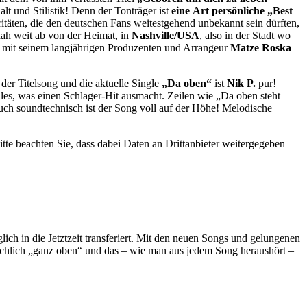
alt und Stilistik! Denn der Tonträger ist
eine
Art persönliche „Best
itäten, die den deutschen Fans weitestgehend unbekannt sein dürften,
ah weit ab von der Heimat, in
Nashville/USA
, also in der Stadt wo
it seinem langjährigen Produzenten und Arrangeur
Matze Roska
der Titelsong und die aktuelle Single
„Da oben“
ist
Nik P.
pur!
lles, was einen Schlager-Hit ausmacht. Zeilen wie „Da oben steht
ch soundtechnisch ist der Song voll auf der Höhe! Melodische
Bitte beachten Sie, dass dabei Daten an Drittanbieter weitergegeben
glich in die Jetztzeit transferiert. Mit den neuen Songs und gelungenen
sächlich „ganz oben“ und das – wie man aus jedem Song heraushört –