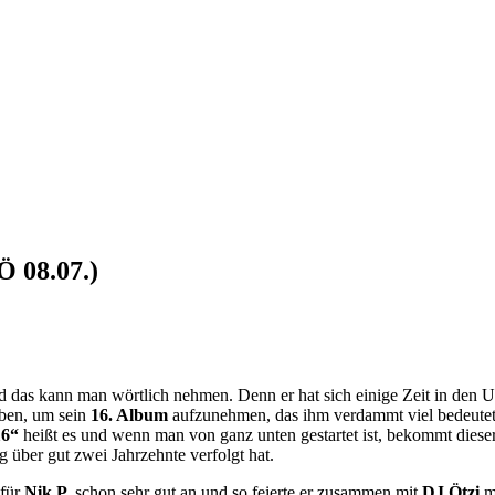
Ö 08.07.)
d das kann man wörtlich nehmen. Denn er hat sich einige Zeit in den US
aben, um sein
16. Album
aufzunehmen, das ihm verdammt viel bedeutet.
16“
heißt es und wenn man von ganz unten gestartet ist, bekommt dieser 
g über gut zwei Jahrzehnte verfolgt hat.
 für
Nik P.
schon sehr gut an und so feierte er zusammen mit
DJ Ötzi
mi