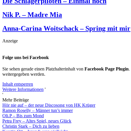
Die Schlagerpiloten – Einmal noch
Nik P. – Madre Mia
Anna-Carina Woitschack – Spring mit mir
Anzeige
Folge uns bei Facebook
Sie sehen gerade einen Platzhalterinhalt von
Facebook Page Plugin
.
weitergegeben werden.
Inhalt entsperren
Weitere Informationen
'
'
Mehr Beiträge
Hör nie auf – der neue Discosong von HK Krüger
Ramon Roselly – Männer tun’s immer
Oli.P – Bis zum Mond
Petra Frey – Altes Spiel, neues Glück
Christin Stark – Dich zu lieben