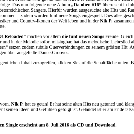
rfolge. Das nun folgende neue Album
„Da oben #16“
überrascht in Inh
österreichischen Sängers. Hierfür wurden ausgesuchte alte Hits und Rar
nommen – zudem wurden fünf neue Songs eingespielt. Dies alles gesch
usiker und Country-Ikonen der Welt leben und in der
Nik P.
zusammen m
te.
Of-Reloaded“
machen vor allem
die fünf neuen Songs
Freude. Gleich 
 und in der Melodie sofort mitsingbar, hat das melodische Liebeslied a
ern“ setzen zudem subtile Querverbindungen zu seinem größten Hit. Au
egen über ausgefeilte Dance-Grooves.
gentlichen Inhalt zuzugreifen, klicken Sie auf die Schaltfläche unten. 
 vorn.
Nik P.
hat es getan! Er hat seine alten Hits neu getuned und klan
nt seinen Ideen und Gefühlen gefolgt ist. Gelandet ist er am Ende tat
n Single erscheint am 8. Juli 2016 als CD und Download.