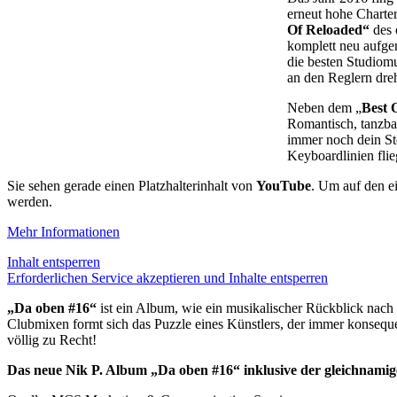
erneut hohe Charte
Of Reloaded“
des 
komplett neu aufge
die besten Studiom
an den Reglern dreh
Neben dem „
Best 
Romantisch, tanzbar
immer noch dein St
Keyboardlinien fli
Sie sehen gerade einen Platzhalterinhalt von
YouTube
. Um auf den ei
werden.
Mehr Informationen
Inhalt entsperren
Erforderlichen Service akzeptieren und Inhalte entsperren
„Da oben #16“
ist ein Album, wie ein musikalischer Rückblick nach
Clubmixen formt sich das Puzzle eines Künstlers, der immer konseque
völlig zu Recht!
Das neue Nik P. Album „Da oben #16“ inklusive der gleichnamige