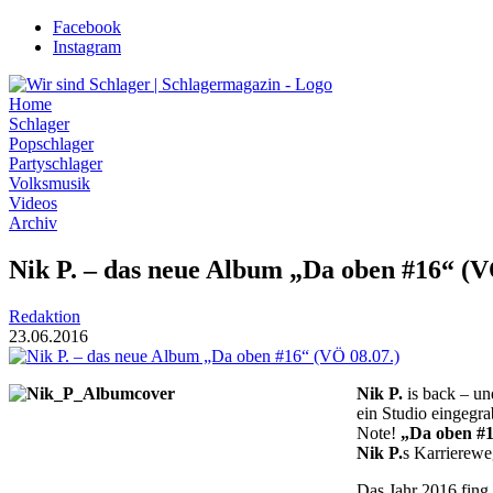
Zum
Facebook
Inhalt
Instagram
wechseln
Home
Schlager
Popschlager
Partyschlager
Volksmusik
Videos
Archiv
Nik P. – das neue Album „Da oben #16“ (V
Redaktion
23.06.2016
Nik P.
is back – un
ein Studio eingegr
Note!
„Da oben #
Nik P.
s Karrierewe
Das Jahr 2016 fing