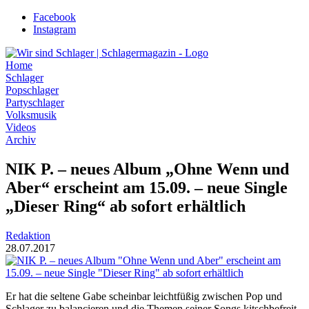
Zum
Facebook
Inhalt
Instagram
wechseln
Home
Schlager
Popschlager
Partyschlager
Volksmusik
Videos
Archiv
NIK P. – neues Album „Ohne Wenn und
Aber“ erscheint am 15.09. – neue Single
„Dieser Ring“ ab sofort erhältlich
Redaktion
28.07.2017
Er hat die seltene Gabe scheinbar leichtfüßig zwischen Pop und
Schlager zu balancieren und die Themen seiner Songs kitschbefreit