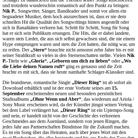
und trotzdem wunderschön romantisch auf den Punkt zu bringen:
Nik P.
, Songwriter, Sänger, Bandleader und somit vor allem ein
begnadeter Musiker, dem hoch anzurechnen ist, dass er nie dem
schnellen Hit die Qualität des Songwritings hinten angestellt oder
sich in Banalitäten verloren hat. Schritt für Schritt, Song für Song
hat er sich sein Publikum ersungen. Die Hits, die er dabei landete,
waren stets Lieder, die aus sich selbst gewachsen sind, die nie einem
Hype entsprungen waren und stets die Zeit hatten, die nötig war, um
zu reifen. Der
„Stern“
brauchte nicht umsonst zehn Jahre bis er mit
seiner Strahlkraft so vieles in den Sternenschatten stellte. Vielen
Nik
P.
-Titeln wie
„Gloria“
,
„Geboren um dich zu lieben“
oder
„Wo
die Liebe deinen Namen ruft“
ging es genauso und die Zeit
brachte es mit sich, dass sie heute namhafte Schlager-Klassiker sind.
Die brandneue, romantische Single
„Dieser Ring“
ist ab sofort als
Download erhältlich und ist der erste Vorbote seines am
15.
September
erscheinenden neuen und besonders persönlichen
Studioalbums
„Ohne Wenn und Aber“
, das wiederum auf Ariola /
Sony Music erscheinen wird, da der Künstler jüngst seinen Vertrag
bei dem Label verlängert hat.
„Dieser Ring“
ist ein Uptempo-Song
und nein, er handelt nicht von der Geschichte des verlorenen
Geschmeides aus dem Auenland, sondern von jenen Ringen, die
jedes Jahr aus Partnerschaften Bündnisse für die Zukunft machen.
Es ist ein Song über das Heiraten, auch über jenes Wort mit den
zwei Buchstaben, die alles besiegeln und bis ans Ende der Tage den