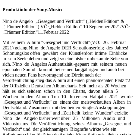
Produktinfo der Sony-Music:
Nino de Angelo -„Gesegnet und Verflucht“ („HeldenEdition“ &
„Träumer Edition“) VÖ:„Helden Edition“ 10.September 2021/VÖ:
„Träumer Edition“11.Februar 2022
Mit seinem Album “Gesegnet und Verflucht“(VÖ: 26. Februar
2021) gelang Nino de Angelo DER Sensationserfolg des Jahres!
Schonungslos offen gewährt der Künstlerdort intime Einblicke
in sein Seelenleben und zeigt so eine bisher unbekannte Seite von
sich. Nino de Angelos Authentizität -gepaart mit seinem neuen
epochalen Sound –kommt bei seinen langjährigen und auch bei
vielen neuen Fans hervorragend an: Direkt nach der
Veröffentlichung stieg das Album auf einen phänomenalen Platz #2
der Offiziellen Deutschen Albumcharts. Seit mehr als 20 Wochen
hält es sich seitdem schon in den Charts, davon allein 5
Wochen in den Album Top 10. Im ersten Halbjahr 2021 wurde
„Gesegnet und Verflucht“ zu einem der meistverkauften Alben in
Deutschland. Zusammen mit den beiden Single-Auskopplungen
„Gesegnet und Verflucht“ und „Zeit heilt keine Wunden“ erzielte
Nino de Angelo bisher weit über 25 Millionen Audio- und
Videostreams. Die Veröffentlichung seines Albums „Gesegnet und
Verflucht“ und der gleichnamigen Biografie wirkte wie ein
Befreiungsschlag für Nino de Angelo. Einer Katharsis gleich, setzte