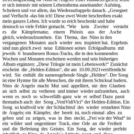
er sich intensiv mit seinem Lebensthema auseinander: Aufstieg,
Scheitern und vor allem, das Wiederaufrappeln danach. „Gesegnet
und Verflucht -das bin ich! Diese zwei Worte beschreiben exakt
mein ganzes Leben. Ich wurde so reich beschenkt und habe
dennoch so viele Fehler gemacht. “Wie kein Zweiter versteht
es die Kämpfernatur, einem Phönix aus der Asche
gleich, wiederaufzustehen. Ein Thema, das Nino in den
vergangenen Monaten auch wieder neu inspiriert hat. Ergebnis
sind nun gleich zwei neue Editionen seines Erfolgsalbums mit
jeweils 6 brandneuen Bonus-Tracks, die in den kommenden
Wochen und Monaten erscheinen werden und sein bisheriges
Album ergänzen: „Diese Trilogie ist mein Lebenswerk!“ Zunächst
erscheint die „Helden-Edition“, die am 10.09.2021veröffentlicht
wird. Sie enthält die namensgebende Single „Helden“. Der Song
ist eine Hymne für alle Menschen, die mit ihrem Schicksal hadern.
Nino de Angelo macht Mut und appelliert, nie den Glauben
an sich selbst zu verlieren und immer wieder aufzustehen, auch
wenn es noch so schwerfällt–ganz wie er selbst! Dazu passt
thematisch auch der Song „VeniVidiVici“ der Helden-Edition. Ein
Song so kraftvoll wie der Schlachtruf des wieder erstarkten Nino
de Angelo; ein Kämpfer, der bereit ist, noch einmal alles zu
geben und zu zeigen, was in ihm steckt. „Frei wie der Wind“ ist
ein wilder und ungestümer Track, eine Ode an die Freiheit
und die Befreiung des Geistes. Ein Song, der wieder perfekt