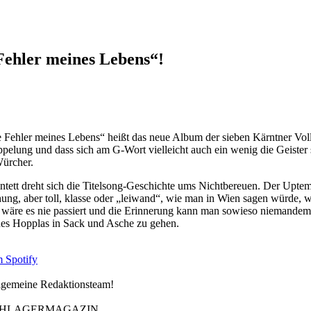
Fehler meines Lebens“!
te Fehler meines Lebens“ heißt das neue Album der sieben Kärntner
ppelung und dass sich am G-Wort vielleicht auch ein wenig die Geister
ürcher.
ett dreht sich die Titelsong-Geschichte ums Nichtbereuen. Der Uptemp
hung, aber toll, klasse oder „leiwand“, wie man in Wien sagen würde, war
als wäre es nie passiert und die Erinnerung kann man sowieso niemandem 
es Hopplas in Sack und Asche zu gehen.
m
Spotify
allgemeine Redaktionsteam!
CHLAGERMAGAZIN