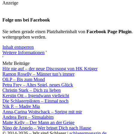
Anzeige
Folge uns bei Facebook
Sie sehen gerade einen Platzhalterinhalt von
Facebook Page Plugin
.
weitergegeben werden.
Inhalt entsperren
Weitere Informationen
'
'
Mehr Beiträge
Hör nie auf – der neue Discosong von HK Krüger
Ramon Roselly – Männer tun’s immer
Oli.P – Bis zum Mond
Petra Frey – Altes Spiel, neues Glück
Christin Stark – Dich zu lieben
Kerstin Ott – Irgendwann vielleicht
Die Schlagerpiloten – Einmal noch
Nik P. – Madre Mia
Anna-Carina Woitschack – Spring mit mir
Andrea Berg – Simsalabim
Maite Kelly – Der Mann an der Geige
Nino de Angelo – Wer bringt Dich nach Hause
© 2014-2026 – Wir sind Schlager |
schlagermagazin.de