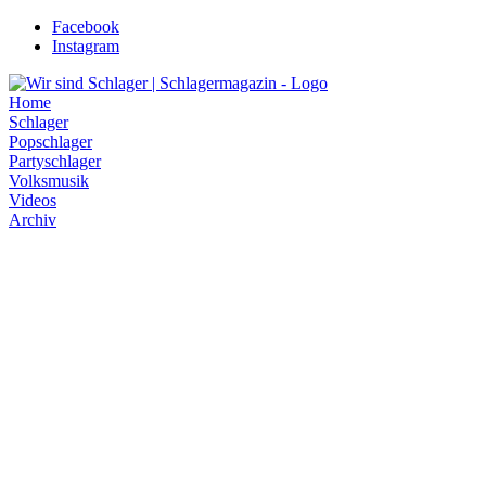
Zum
Facebook
Inhalt
Instagram
wechseln
Home
Schlager
Popschlager
Partyschlager
Volksmusik
Videos
Archiv