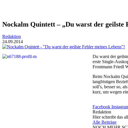
Nockalm Quintett – „Du warst der geilste 
Redaktion
24.09.2014
Du warst der geils
erste Single-Ausko
Frontmann Friedl W
Beim Nockalm Quint
langfristigen Bezie
soll’s, besser so, 
kurz, um wegen ein
Facebook
Instagra
Redaktion
Hier schreibt das 
Alle Beiträge
NOCH MEHR S