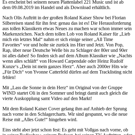
Es erscheint bei seinem neuen Plattenlabel 221 Music und ist ab
dem 09.08.2019 im Handel und als Download erhältlich.
Nach Olis Auftritt in der großen Roland Kaiser Show bei Florian
Silbereisen stand für ihn fest: genau das ist es! Die Herausforderung
aus tollen Klassikern etwas Neues zu machen war schon immer sein
Markenzeichen. Nach dem tollen Lob von Roland Kaiser für „Lieb
mich ein letztes Mal“ nahm er sich einige seiner „All Time
Favorites“ vor und holte sie zurück ins Hier und Jetzt. Von Pop,
Rap, über neue Deutsche Welle bis zu Schlager der 80er und 90er
ist alles dabei! So finden sich auf dem Album Klassiker wie „Nachts
wenn alles schläft“ von Howard Carpendale oder Heinz Rudolf
Kunze‘s „Dein ist mein ganzes Herz“. Aber auch 2000er Hits wie
„Für Dich“ von Yvonne Catterfeld dürfen auf dem Tracklisting nicht
fehlen!
Mit „Lass die Sonne in dein Herz“ im Original von der Gruppe
WIND startet Oli in den Sommer und bringt damit auch gleich die
vierte Auskopplung samt Video auf den Markt!
Mit dem Roland Kaiser Cover gelang ihm auf Anhieb der Sprung
nach vorne in den Schlagercharts. Wir sind gespannt, wo die neue
Reise mit „Alles Gute!“ hingehen wird.
Eins steht aber jetzt schon fest: Es geht mit Vollgas nach vorne, ob