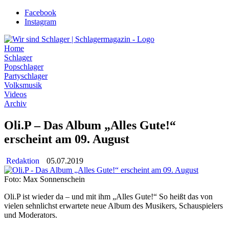
Zum
Facebook
Inhalt
Instagram
wechseln
Home
Schlager
Popschlager
Partyschlager
Volksmusik
Videos
Archiv
Oli.P – Das Album „Alles Gute!“
erscheint am 09. August
Redaktion
05.07.2019
Foto: Max Sonnenschein
Oli.P ist wieder da – und mit ihm „Alles Gute!“ So heißt das von
vielen sehnlichst erwartete neue Album des Musikers, Schauspielers
und Moderators.