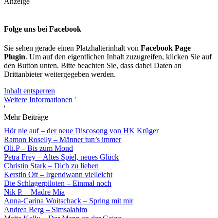
Anzeige
Folge uns bei Facebook
Sie sehen gerade einen Platzhalterinhalt von
Facebook Page
Plugin
. Um auf den eigentlichen Inhalt zuzugreifen, klicken Sie auf
den Button unten. Bitte beachten Sie, dass dabei Daten an
Drittanbieter weitergegeben werden.
Inhalt entsperren
Weitere Informationen
'
'
Mehr Beiträge
Hör nie auf – der neue Discosong von HK Krüger
Ramon Roselly – Männer tun’s immer
Oli.P – Bis zum Mond
Petra Frey – Altes Spiel, neues Glück
Christin Stark – Dich zu lieben
Kerstin Ott – Irgendwann vielleicht
Die Schlagerpiloten – Einmal noch
Nik P. – Madre Mia
Anna-Carina Woitschack – Spring mit mir
Andrea Berg – Simsalabim