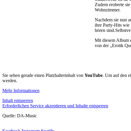
Zudem eroberte sie 
Wohnzimmer.
Nachdem sie nun au
ihre Party-Hits wi
hören sind.Selbstve
Mit diesem Album et
von der „Erotik Qu
Sie sehen gerade einen Platzhalterinhalt von
YouTube
. Um auf den ei
werden.
Mehr Informationen
Inhalt entsperren
Erforderlichen Service akzeptieren und Inhalte entsperren
Quelle: DA-Music
Facebook
Instagram
Spotify