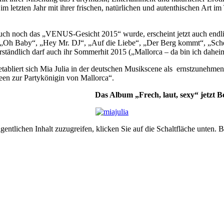
im letzten Jahr mit ihrer frischen, natürlichen und autenthischen Art 
ch noch das „VENUS-Gesicht 2015“ wurde, erscheint jetzt auch endlich
e „Oh Baby“, „Hey Mr. DJ“, „Auf die Liebe“, „Der Berg kommt“, „Schei
rständlich darf auch ihr Sommerhit 2015 („Mallorca – da bin ich daheim
abliert sich Mia Julia in der deutschen Musikscene als ernstzunehmend
een zur Partykönigin von Mallorca“.
Das Album „Frech, laut, sexy“ jetzt Be
gentlichen Inhalt zuzugreifen, klicken Sie auf die Schaltfläche unten. 