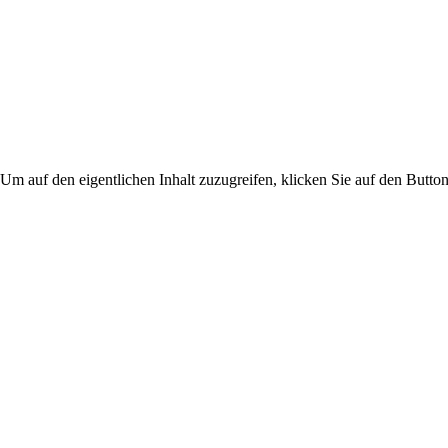
 Um auf den eigentlichen Inhalt zuzugreifen, klicken Sie auf den Button