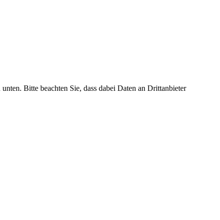
 unten. Bitte beachten Sie, dass dabei Daten an Drittanbieter