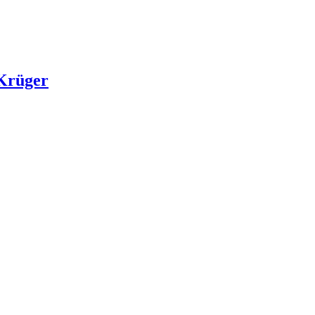
 Krüger