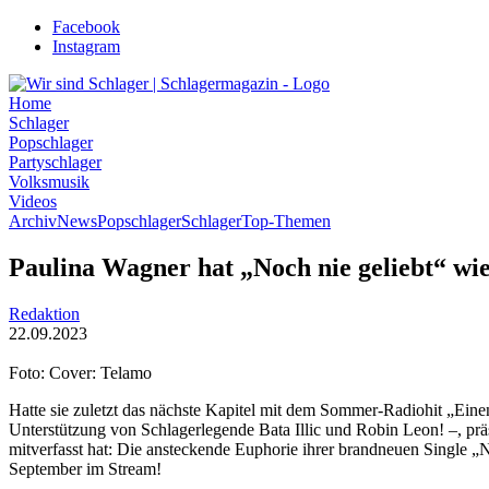
Zum
Facebook
Inhalt
Instagram
wechseln
Home
Schlager
Popschlager
Partyschlager
Volksmusik
Videos
Archiv
News
Popschlager
Schlager
Top-Themen
Paulina Wagner hat „Noch nie geliebt“ wie
Redaktion
22.09.2023
Foto: Cover: Telamo
Hatte sie zuletzt das nächste Kapitel mit dem Sommer-Radiohit „Einen
Unterstützung von Schlagerlegende Bata Illic und Robin Leon! –, präs
mitverfasst hat: Die ansteckende Euphorie ihrer brandneuen Single „
September im Stream!