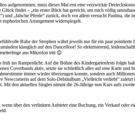
dios aufgenommen, muss dieses Mal erst eine verzwickte Dreieckskonste
ve Glück findet – „ein erster Blick hat gereicht, um mich völlig umzuh
t“) und „falsche Pferde“ zurück, doch vor allem versucht Paulina, die 
ut euphorischen Arrangement widerspiegelt.
Die gefühlvolle Ruhe der Strophen währt jeweils nur für ein paar pointi
umindest klanglich auf den Dancefloor! So elektrisierend, leidenschaftl
tterlinge ans Mikrofon tritt 😉
rüh ins Rampenlicht: Auf die Bühne des Kindergartenfests folgte bald 
en Coverbands aktiv, setzte sie schließlich alles auf eine Karte und 
nahmestimme immer wieder überzeugen konnte, sondern auch Millionen v
ve Newcomerin auf dem Solo-Debütalbum „Vielleicht verliebt“ zuletzt i
eht. Mit den aktuellen Singles nimmt die 26-Jährige nun Kurs aufs zwe
ion, wenn über den verlinkten Anbieter eine Buchung, ein Verkauf oder
eld.