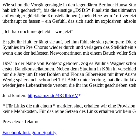
Wie schon die Vorgängersingle in den legendären Berliner Hansa Stu
hab ich’s gecheckt“), bis die einstige „DSDS“-Finalistin das ultimati
auf weniger glückliche Konstellationen („mein Herz wurd’ oft verletz
überhaupt zu fassen – ein Gefühl, das sich auch im explosiven, absol
„Ich hab noch nie geliebt – wie jetzt“
Er gibt ihr Halt, er fängt sie auf, bei ihm fühlt sie sich geborgen: 
Synthies im Pre-Chorus wieder durch und verlagern das Stelldichein z
wenn eine der heißesten Newcomerinnen mit einem Bauch voller Schme
1997 in der Nähe von Koblenz geboren, zog es Paulina Wagner schon f
ersten Bandkonstellationen. Neben dem Studium in Köln in verschieden
nur die Jury um Dieter Bohlen und Florian Silbereisen mit ihrer Aus
Wenig später auch schon bei TELAMO unter Vertrag, hat die attrakti
wieder jene Lebensfreude vertont, die ihr ins Gesicht geschrieben st
Jetzt kaufen:
https://amzn.to/3RObhVV
* Für Links die mit einem * markiert sind, erhalten wir eine Provis
keine Mehrkosten. Für das reine Setzen des Links erhalten wir kein G
Pressetext: Telamo
Facebook
Instagram
Spotify