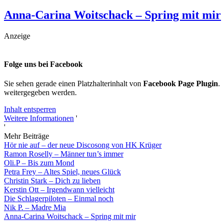
Anna-Carina Woitschack – Spring mit mir
Anzeige
Folge uns bei Facebook
Sie sehen gerade einen Platzhalterinhalt von
Facebook Page Plugin
.
weitergegeben werden.
Inhalt entsperren
Weitere Informationen
'
'
Mehr Beiträge
Hör nie auf – der neue Discosong von HK Krüger
Ramon Roselly – Männer tun’s immer
Oli.P – Bis zum Mond
Petra Frey – Altes Spiel, neues Glück
Christin Stark – Dich zu lieben
Kerstin Ott – Irgendwann vielleicht
Die Schlagerpiloten – Einmal noch
Nik P. – Madre Mia
Anna-Carina Woitschack – Spring mit mir