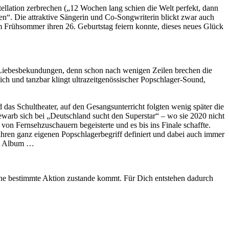
llation zerbrechen („12 Wochen lang schien die Welt perfekt, dann
auen“. Die attraktive Sängerin und Co-Songwriterin blickt zwar auch
im Frühsommer ihren 26. Geburtstag feiern konnte, dieses neues Glück
erte Liebesbekundungen, denn schon nach wenigen Zeilen brechen die
ich und tanzbar klingt ultrazeitgenössischer Popschlager-Sound,
das Schultheater, auf den Gesangsunterricht folgten wenig später die
bewarb sich bei „Deutschland sucht den Superstar“ – wo sie 2020 nicht
on Fernsehzuschauern begeisterte und es bis ins Finale schaffte.
hren ganz eigenen Popschlagerbegriff definiert und dabei auch immer
ite Album …
 eine bestimmte Aktion zustande kommt. Für Dich entstehen dadurch