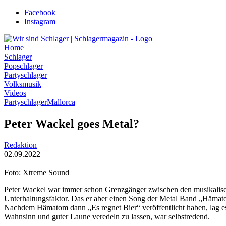
Zum
Facebook
Inhalt
Instagram
wechseln
Home
Schlager
Popschlager
Partyschlager
Volksmusik
Videos
Partyschlager
Mallorca
Peter Wackel goes Metal?
Redaktion
02.09.2022
Foto: Xtreme Sound
Peter Wackel war immer schon Grenzgänger zwischen den musikalischen
Unterhaltungsfaktor. Das er aber einen Song der Metal Band „Hämato
Nachdem Hämatom dann „Es regnet Bier“ veröffentlicht haben, lag es
Wahnsinn und guter Laune veredeln zu lassen, war selbstredend.