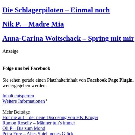
Die Schlagerpiloten – Einmal noch
Nik P. – Madre Mia
Anna-Carina Woitschack – Spring mit mir
Anzeige
Folge uns bei Facebook
Sie sehen gerade einen Platzhalterinhalt von
Facebook Page Plugin
.
weitergegeben werden.
Inhalt entsperren
Weitere Informationen
'
'
Mehr Beiträge
Hör nie auf – der neue Discosong von HK Krüger
Ramon Roselly – Männer tun’s immer
Oli.P – Bis zum Mond
Petra Frey – Altes Spiel, neues Glück