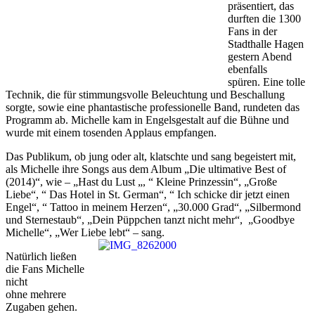
präsentiert, das
durften die 1300
Fans in der
Stadthalle Hagen
gestern Abend
ebenfalls
spüren. Eine tolle
Technik, die für stimmungsvolle Beleuchtung und Beschallung
sorgte, sowie eine phantastische professionelle Band, rundeten das
Programm ab. Michelle kam in Engelsgestalt auf die Bühne und
wurde mit einem tosenden Applaus empfangen.
Das Publikum, ob jung oder alt, klatschte und sang begeistert mit,
als Michelle ihre Songs aus dem Album „Die ultimative Best of
(2014)“, wie – „Hast du Lust „, “ Kleine Prinzessin“, „Große
Liebe“, “ Das Hotel in St. German“, “ Ich schicke dir jetzt einen
Engel“, “ Tattoo in meinem Herzen“, „30.000 Grad“, „Silbermond
und Sternestaub“, „Dein Püppchen tanzt nicht mehr“, „Goodbye
Michelle“, „Wer Liebe lebt“ – sang.
Natürlich ließen
die Fans Michelle
nicht
ohne mehrere
Zugaben gehen.