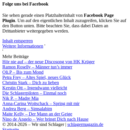
Folge uns bei Facebook
Sie sehen gerade einen Platzhalterinhalt von
Facebook Page
Plugin
. Um auf den eigentlichen Inhalt zuzugreifen, klicken Sie auf
den Button unten. Bitte beachten Sie, dass dabei Daten an
Drittanbieter weitergegeben werden.
Inhalt entsperren
Weitere Informationen
'
'
Mehr Beiträge
Hör nie auf – der neue Discosong von HK Krüger
Ramon Roselly – Männer tun’s immer
Oli.P – Bis zum Mond
Petra Frey – Altes Spiel, neues Glück
Christin Stark – Dich zu lieben
Kerstin Ott – Irgendwann vielleicht
Die Schlagerpiloten – Einmal noch
Nik P. – Madre Mia
Anna-Carina Woitschack – Spring mit mir
Andrea Berg – Simsalabim
Maite Kelly – Der Mann an der Geige
Nino de Angelo – Wer bringt Dich nach Hause
© 2014-2026 – Wir sind Schlager |
schlagermagazin.de
Startseite