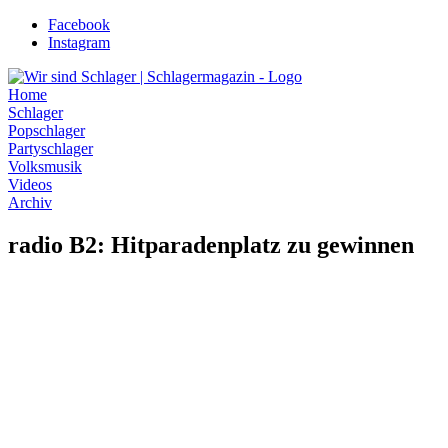
Zum
Facebook
Inhalt
Instagram
wechseln
Home
Schlager
Popschlager
Partyschlager
Volksmusik
Videos
Archiv
radio B2: Hitparadenplatz zu gewinnen