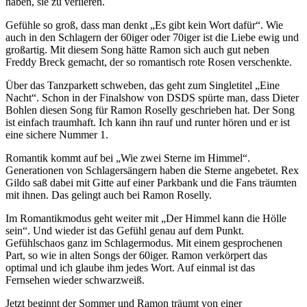
haben, sie zu verlieren.
Gefühle so groß, dass man denkt „Es gibt kein Wort dafür“. Wie
auch in den Schlagern der 60iger oder 70iger ist die Liebe ewig und
großartig. Mit diesem Song hätte Ramon sich auch gut neben
Freddy Breck gemacht, der so romantisch rote Rosen verschenkte.
Über das Tanzparkett schweben, das geht zum Singletitel „Eine
Nacht“. Schon in der Finalshow von DSDS spürte man, dass Dieter
Bohlen diesen Song für Ramon Roselly geschrieben hat. Der Song
ist einfach traumhaft. Ich kann ihn rauf und runter hören und er ist
eine sichere Nummer 1.
Romantik kommt auf bei „Wie zwei Sterne im Himmel“.
Generationen von Schlagersängern haben die Sterne angebetet. Rex
Gildo saß dabei mit Gitte auf einer Parkbank und die Fans träumten
mit ihnen. Das gelingt auch bei Ramon Roselly.
Im Romantikmodus geht weiter mit „Der Himmel kann die Hölle
sein“. Und wieder ist das Gefühl genau auf dem Punkt.
Gefühlschaos ganz im Schlagermodus. Mit einem gesprochenen
Part, so wie in alten Songs der 60iger. Ramon verkörpert das
optimal und ich glaube ihm jedes Wort. Auf einmal ist das
Fernsehen wieder schwarzweiß.
Jetzt beginnt der Sommer und Ramon träumt von einer