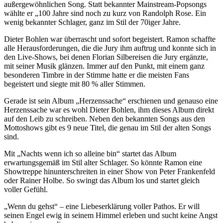
außergewöhnlichen Song. Statt bekannter Mainstream-Popsongs
wählte er „100 Jahre sind noch zu kurz von Randolph Rose. Ein
wenig bekannter Schlager, ganz im Stil der 70iger Jahre.
Dieter Bohlen war überrascht und sofort begeistert. Ramon schaffte
alle Herausforderungen, die die Jury ihm auftrug und konnte sich in
den Live-Shows, bei denen Florian Silbereisen die Jury ergänzte,
mit seiner Musik glänzen. Immer auf den Punkt, mit einem ganz
besonderen Timbre in der Stimme hatte er die meisten Fans
begeistert und siegte mit 80 % aller Stimmen.
Gerade ist sein Album „Herzenssache“ erschienen und genauso eine
Herzenssache war es wohl Dieter Bohlen, ihm dieses Album direkt
auf den Leib zu schreiben. Neben den bekannten Songs aus den
Mottoshows gibt es 9 neue Titel, die genau im Stil der alten Songs
sind.
Mit „Nachts wenn ich so alleine bin“ startet das Album
erwartungsgemäß im Stil alter Schlager. So könnte Ramon eine
Showtreppe hinunterschreiten in einer Show von Peter Frankenfeld
oder Rainer Holbe. So swingt das Album los und startet gleich
voller Gefühl.
„Wenn du gehst“ – eine Liebeserklärung voller Pathos. Er will
seinen Engel ewig in seinem Himmel erleben und sucht keine Angst