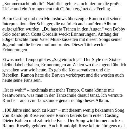
„Sommernacht mit dir“. Natürlich geht es auch hier um die große
Liebe und ein Arrangement mit Chören ergänzt das Feeling.
Beim Casting und den Mottoshows überzeugte Ramon mit seiner
Interpretation alter Schlager, die natürlich auch auf dem Album
aufgegriffen wurden. „Du hast ja Tränen in den Augen“ von Bobby
Solo oder auch Costa Cordalis weckt Erinnerungen. Anfang der
80iger brachte mein Vater Musikkassetten mit diesen Songs seiner
Jugend und die liefen rauf und runter. Dieser Titel weckt
Erinnerungen.
Etwas mehr Tempo gibt es „Sag einfach ja“. Der Style der Sixties
bleibt dabei erhalten, Erinnerungen an Zeiten wo die Jugend ähnlich
gespalten war wie heute. Es gab die Konservativen und die
Rebellen. Ramon hätte die Braven verkörpert und die werden auch
heute seine Fans sein.
„Ist es wahr“ – nochmals mit mehr Tempo. Oxana könnte mir
beantworten, was man in der Tanzschule darauf tanzt. Ich vermute
Rumba – auch zur Tanzstunde genau richtig dieses Album.
„100 Jahre sind noch zu kurz“ – mit diesem wenig bekannten Song
von Randolph Rose eroberte Ramon bereits beim ersten Casting
Dieter Bohlen und zahlreiche Fans. Der Song wird immer auch zu
Ramon Roselly gehören. Auch Randolph Rose kehrte übrigens mal