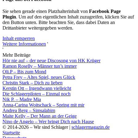
Sie sehen gerade einen Platzhalterinhalt von
Facebook Page
Plugin
. Um auf den eigentlichen Inhalt zuzugreifen, klicken Sie auf
den Button unten. Bitte beachten Sie, dass dabei Daten an
Drittanbieter weitergegeben werden.
Inhalt entsperren
Weitere Informationen
'
'
Mehr Beiträge
Hör nie auf – der neue Discosong von HK Krüger
Ramon Roselly – Männer tun’s immer
Oli.P – Bis zum Mond
Petra Frey – Altes Spiel, neues Glück
Christin Stark – Dich zu lieben
Kerstin Ott – Irgendwann vielleicht
Die Schlagerpiloten – Einmal noch
Nik P. – Madre Mia
Anna-Carina Woitschack – Spring mit mir
Andrea Berg – Simsalabim
Maite Kelly – Der Mann an der Geige
Nino de Angelo – Wer bringt Dich nach Hause
© 2014-2026 – Wir sind Schlager |
schlagermagazin.de
Startseite