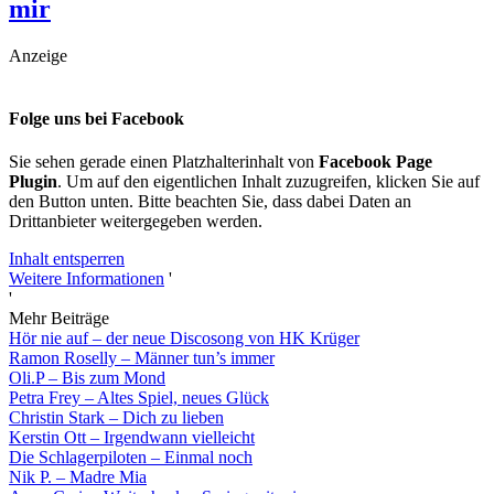
mir
Anzeige
Folge uns bei Facebook
Sie sehen gerade einen Platzhalterinhalt von
Facebook Page
Plugin
. Um auf den eigentlichen Inhalt zuzugreifen, klicken Sie auf
den Button unten. Bitte beachten Sie, dass dabei Daten an
Drittanbieter weitergegeben werden.
Inhalt entsperren
Weitere Informationen
'
'
Mehr Beiträge
Hör nie auf – der neue Discosong von HK Krüger
Ramon Roselly – Männer tun’s immer
Oli.P – Bis zum Mond
Petra Frey – Altes Spiel, neues Glück
Christin Stark – Dich zu lieben
Kerstin Ott – Irgendwann vielleicht
Die Schlagerpiloten – Einmal noch
Nik P. – Madre Mia