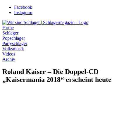
Zum
Facebook
Inhalt
Instagram
wechseln
Home
Schlager
Popschlager
Partyschlager
Volksmusik
Videos
Archiv
Roland Kaiser – Die Doppel-CD
„Kaisermania 2018“ erscheint heute