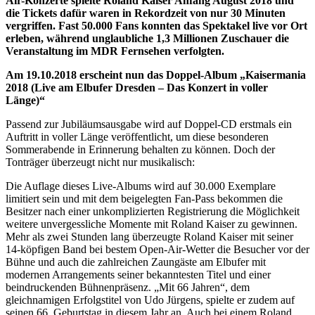
Air-Konzerte spielte Roland Kaiser Anfang August 2018 und
die Tickets dafür waren in Rekordzeit
von nur 30 Minuten
vergriffen. Fast 50.000 Fans konnten das Spektakel live vor Ort
erleben, während unglaubliche 1,3 Millionen Zuschauer die
Veranstaltung im MDR Fernsehen verfolgten.
Am 19.10.2018 erscheint nun das Doppel-Album „Kaisermania
2018 (Live am Elbufer Dresden – Das Konzert in voller
Länge)“
Passend zur Jubiläumsausgabe wird auf Doppel-CD erstmals ein
Auftritt in voller Länge veröffentlicht, um diese besonderen
Sommerabende in Erinnerung behalten zu können. Doch der
Tonträger überzeugt nicht nur musikalisch:
Die Auflage dieses Live-Albums wird auf 30.000 Exemplare
limitiert sein und mit dem beigelegten Fan-Pass bekommen die
Besitzer nach einer unkomplizierten Registrierung die Möglichkeit
weitere unvergessliche Momente mit Roland Kaiser zu gewinnen.
Mehr als zwei Stunden lang überzeugte Roland Kaiser mit seiner
14-köpfigen Band bei bestem Open-Air-Wetter die Besucher vor der
Bühne und auch die zahlreichen Zaungäste am Elbufer mit
modernen Arrangements seiner bekanntesten Titel und einer
beindruckenden Bühnenpräsenz. „Mit 66 Jahren“, dem
gleichnamigen Erfolgstitel von Udo Jürgens, spielte er zudem auf
seinen 66. Geburtstag in diesem Jahr an. Auch bei einem Roland