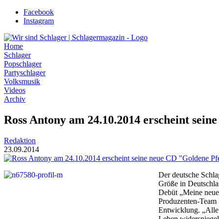
Zum
Facebook
Inhalt
Instagram
wechseln
Home
Schlager
Popschlager
Partyschlager
Volksmusik
Videos
Archiv
Ross Antony am 24.10.2014 erscheint sein
Redaktion
23.09.2014
Der deutsche Schlag
Größe in Deutschl
Debüt „Meine neue 
Produzenten-Team M
Entwicklung. „Alle
Leben widerspiegel