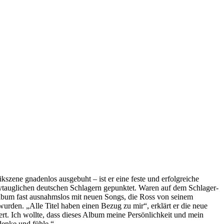
kszene gnadenlos ausgebuht – ist er eine feste und erfolgreiche
auglichen deutschen Schlagern gepunktet. Waren auf dem Schlager-
Album fast ausnahmslos mit neuen Songs, die Ross von seinem
den. „Alle Titel haben einen Bezug zu mir“, erklärt er die neue
t. Ich wollte, dass dieses Album meine Persönlichkeit und mein
denke und fühle.“