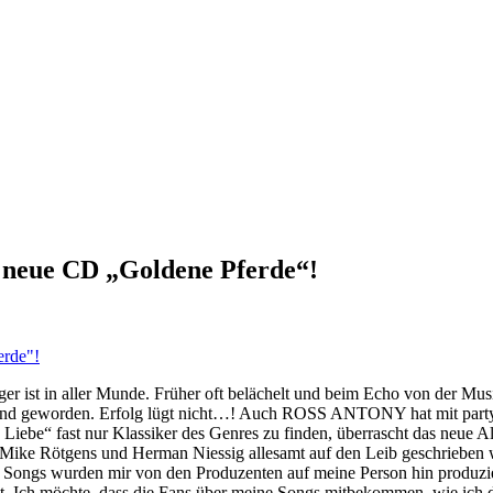
e neue CD „Goldene Pferde“!
er ist in aller Munde. Früher oft belächelt und beim Echo von der Musi
and geworden. Erfolg lügt nicht…! Auch ROSS ANTONY hat mit partyt
Liebe“ fast nur Klassiker des Genres zu finden, überrascht das neue 
ike Rötgens und Herman Niessig allesamt auf den Leib geschrieben wur
 Songs wurden mir von den Produzenten auf meine Person hin produzier
t. Ich möchte, dass die Fans über meine Songs mitbekommen, wie ich 