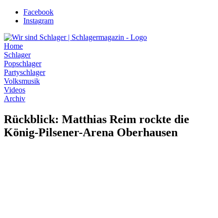
Zum
Facebook
Inhalt
Instagram
wechseln
Home
Schlager
Popschlager
Partyschlager
Volksmusik
Videos
Archiv
Rückblick: Matthias Reim rockte die
König-Pilsener-Arena Oberhausen