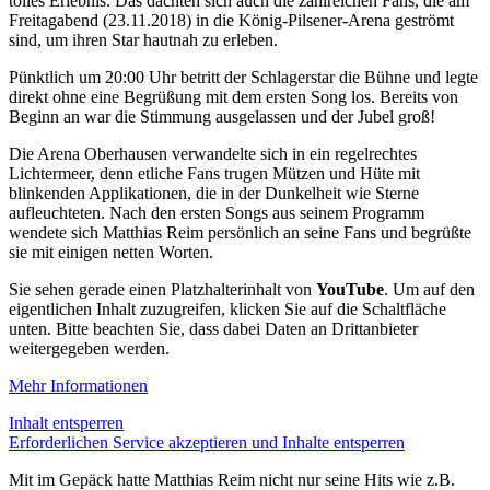
tolles Erlebnis. Das dachten sich auch die zahlreichen Fans, die am
Freitagabend (23.11.2018) in die König-Pilsener-Arena geströmt
sind, um ihren Star hautnah zu erleben.
Pünktlich um 20:00 Uhr betritt der Schlagerstar die Bühne und legte
direkt ohne eine Begrüßung mit dem ersten Song los. Bereits von
Beginn an war die Stimmung ausgelassen und der Jubel groß!
Die Arena Oberhausen verwandelte sich in ein regelrechtes
Lichtermeer, denn etliche Fans trugen Mützen und Hüte mit
blinkenden Applikationen, die in der Dunkelheit wie Sterne
aufleuchteten. Nach den ersten Songs aus seinem Programm
wendete sich Matthias Reim persönlich an seine Fans und begrüßte
sie mit einigen netten Worten.
Sie sehen gerade einen Platzhalterinhalt von
YouTube
. Um auf den
eigentlichen Inhalt zuzugreifen, klicken Sie auf die Schaltfläche
unten. Bitte beachten Sie, dass dabei Daten an Drittanbieter
weitergegeben werden.
Mehr Informationen
Inhalt entsperren
Erforderlichen Service akzeptieren und Inhalte entsperren
Mit im Gepäck hatte Matthias Reim nicht nur seine Hits wie z.B.