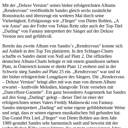
Mit der „Deluxe Version“ seines bisher erfolgreichsten Albums
„Rendezvous“ veröffentlicht Sandro gleich sechs zusätzliche
Bonustracks und überzeugt ein weiteres Mal durch seine
Vielseitigkeit. Erfolgssongs wie „Flieger“ von Dieter Bohlen, „A
wie Anna“ aus der Feder von Tobias Reitz oder auch der Top-Titel
„Darling“ von Fantasy interpretiert der Sänger auf der Deluxe
Version neu und gefühlvoll.
Bereits das zweite Album von Sandro`s „Rendezvous“ konnte sich
auf Anhieb in den Top Ten platzieren. In den Schlager-Charts
schaffte es Sandro damit von Null auf Platz 2. Die offiziellen
deutschen Album-Charts belegte er mit einem grandiosen siebten
Platz, in Österreich konnte er direkt Platz 12 erobern und in der
Schweiz stieg Sandro auf Platz 25 ein. „Rendezvous“ war und ist
der bisher erfolgreichste Longplayer des Sängers. Die „Rendezvous
– Deluxe Version“ bringt alles mit was man von diesem Album
erwartet – kraftvolle Melodien, klangvolle Texte versehen mit
„Dancefloor-Garantie“. Ein ganz besonderes Augenmerk hat Sandro
auf den Song „Darling“ gelegt – dieser Titel ist einer der
erfolgreichsten seines Vaters Freddy Malinowski von Fantasy.
Sandro interpretiert „Darling“ auf seine eigene gefühlsbetonte Weise
und zeigt, dass er seinen eigenen musikalischen Stil gefunden hat.
Das Grand Prix Lied „Flieger“ von Dieter Bohlen aus dem Jahr
1989 gestaltet Sandro sehr harmonisch sanft und beweist mit der