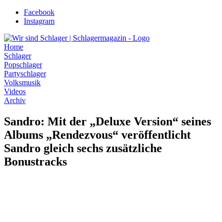
Zum
Facebook
Inhalt
Instagram
wechseln
Home
Schlager
Popschlager
Partyschlager
Volksmusik
Videos
Archiv
Sandro: Mit der „Deluxe Version“ seines
Albums „Rendezvous“ veröffentlicht
Sandro gleich sechs zusätzliche
Bonustracks