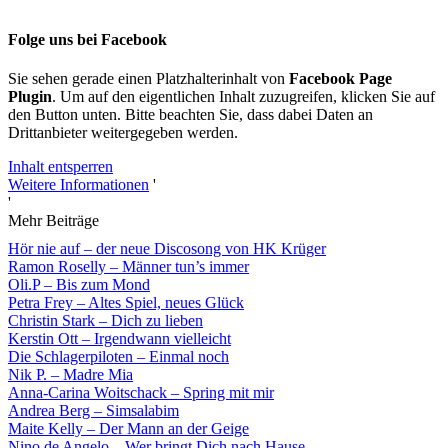
Folge uns bei Facebook
Sie sehen gerade einen Platzhalterinhalt von
Facebook Page
Plugin
. Um auf den eigentlichen Inhalt zuzugreifen, klicken Sie auf
den Button unten. Bitte beachten Sie, dass dabei Daten an
Drittanbieter weitergegeben werden.
Inhalt entsperren
Weitere Informationen
'
'
Mehr Beiträge
Hör nie auf – der neue Discosong von HK Krüger
Ramon Roselly – Männer tun’s immer
Oli.P – Bis zum Mond
Petra Frey – Altes Spiel, neues Glück
Christin Stark – Dich zu lieben
Kerstin Ott – Irgendwann vielleicht
Die Schlagerpiloten – Einmal noch
Nik P. – Madre Mia
Anna-Carina Woitschack – Spring mit mir
Andrea Berg – Simsalabim
Maite Kelly – Der Mann an der Geige
Nino de Angelo – Wer bringt Dich nach Hause