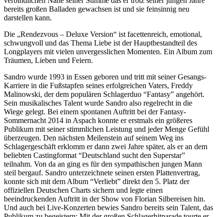
verbindlichen Nähe seiner Stimme das er trotz seiner jungen Jahre
bereits großen Balladen gewachsen ist und sie feinsinnig neu
darstellen kann.
Die „Rendezvous – Deluxe Version“ ist facettenreich, emotional,
schwungvoll und das Thema Liebe ist der Hauptbestandteil des
Longplayers mit vielen unvergesslichen Momenten. Ein Album zum
Träumen, Lieben und Feiern.
Sandro wurde 1993 in Essen geboren und tritt mit seiner Gesangs-
Karriere in die Fußstapfen seines erfolgreichen Vaters, Freddy
Malinowski, der dem populären Schlagerduo “Fantasy” angehört.
Sein musikalisches Talent wurde Sandro also regelrecht in die
Wiege gelegt. Bei einem spontanen Auftritt bei der Fantasy-
Sommernacht 2014 in Aspach konnte er erstmals ein größeres
Publikum mit seiner stimmlichen Leistung und jeder Menge Gefühl
überzeugen. Den nächsten Meilenstein auf seinem Weg ins
Schlagergeschäft erklomm er dann zwei Jahre später, als er an dem
beliebten Castingformat “Deutschland sucht den Superstar”
teilnahm. Von da an ging es für den sympathischen jungen Mann
steil bergauf. Sandro unterzeichnete seinen ersten Plattenvertrag,
konnte sich mit dem Album “Verliebt” direkt den 5. Platz der
offiziellen Deutschen Charts sichern und legte einen
beeindruckenden Auftritt in der Show von Florian Silbereisen hin.
Und auch bei Live-Konzerten bewies Sandro bereits sein Talent, das
Publikum zu begeistern: Mit der großen Schlagerhitparade tourte er