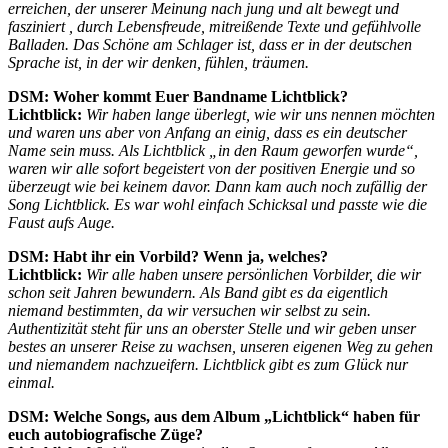
erreichen, der unserer Meinung nach jung und alt bewegt und
fasziniert , durch Lebensfreude, mitreißende Texte und gefühlvolle
Balladen. Das Schöne am Schlager ist, dass er in der deutschen
Sprache ist, in der wir denken, fühlen, träumen.
DSM: Woher kommt Euer Bandname Lichtblick?
Lichtblick:
Wir haben lange überlegt, wie wir uns nennen möchten
und waren uns aber von Anfang an einig, dass es ein deutscher
Name sein muss. Als Lichtblick „in den Raum geworfen wurde“,
waren wir alle sofort begeistert von der positiven Energie und so
überzeugt wie bei keinem davor. Dann kam auch noch zufällig der
Song Lichtblick. Es war wohl einfach Schicksal und passte wie die
Faust aufs Auge.
DSM: Habt ihr ein Vorbild? Wenn ja, welches?
Lichtblick:
Wir alle haben unsere persönlichen Vorbilder, die wir
schon seit Jahren bewundern. Als Band gibt es da eigentlich
niemand bestimmten, da wir versuchen wir selbst zu sein.
Authentizität steht für uns an oberster Stelle und wir geben unser
bestes an unserer Reise zu wachsen, unseren eigenen Weg zu gehen
und niemandem nachzueifern. Lichtblick gibt es zum Glück nur
einmal.
DSM: Welche Songs, aus dem Album „Lichtblick“ haben für
euch autobiografische Züge?