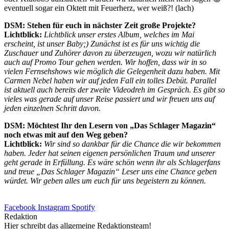
eventuell sogar ein Oktett mit Feuerherz, wer weiß?! (lach)
DSM: Stehen für euch in nächster Zeit große Projekte?
Lichtblick:
Lichtblick unser erstes Album, welches im Mai
erscheint, ist unser Baby;) Zunächst ist es für uns wichtig die
Zuschauer und Zuhörer davon zu überzeugen, wozu wir natürlich
auch auf Promo Tour gehen werden. Wir hoffen, dass wir in so
vielen Fernsehshows wie möglich die Gelegenheit dazu haben. Mit
Carmen Nebel haben wir auf jeden Fall ein tolles Debüt. Parallel
ist aktuell auch bereits der zweite Videodreh im Gespräch. Es gibt so
vieles was gerade auf unser Reise passiert und wir freuen uns auf
jeden einzelnen Schritt davon.
DSM: Möchtest Ihr den Lesern von „Das Schlager Magazin“
noch etwas mit auf den Weg geben?
Lichtblick:
Wir sind so dankbar für die Chance die wir bekommen
haben. Jeder hat seinen eigenen persönlichen Traum und unserer
geht gerade in Erfüllung. Es wäre schön wenn ihr als Schlagerfans
und treue „Das Schlager Magazin“ Leser uns eine Chance geben
würdet. Wir geben alles um euch für uns begeistern zu können.
Facebook
Instagram
Spotify
Redaktion
Hier schreibt das allgemeine Redaktionsteam!