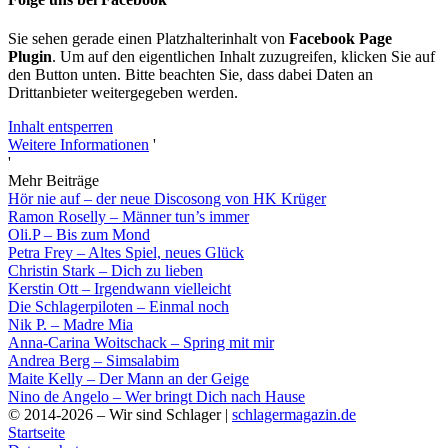
Sie sehen gerade einen Platzhalterinhalt von
Facebook Page
Plugin
. Um auf den eigentlichen Inhalt zuzugreifen, klicken Sie auf
den Button unten. Bitte beachten Sie, dass dabei Daten an
Drittanbieter weitergegeben werden.
Inhalt entsperren
Weitere Informationen
'
'
Mehr Beiträge
Hör nie auf – der neue Discosong von HK Krüger
Ramon Roselly – Männer tun’s immer
Oli.P – Bis zum Mond
Petra Frey – Altes Spiel, neues Glück
Christin Stark – Dich zu lieben
Kerstin Ott – Irgendwann vielleicht
Die Schlagerpiloten – Einmal noch
Nik P. – Madre Mia
Anna-Carina Woitschack – Spring mit mir
Andrea Berg – Simsalabim
Maite Kelly – Der Mann an der Geige
Nino de Angelo – Wer bringt Dich nach Hause
© 2014-2026 – Wir sind Schlager |
schlagermagazin.de
Startseite