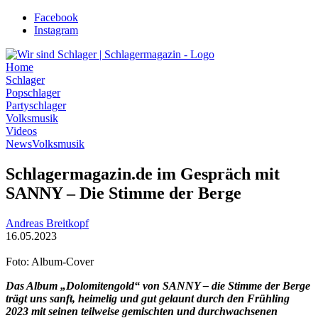
Zum
Facebook
Inhalt
Instagram
wechseln
Home
Schlager
Popschlager
Partyschlager
Volksmusik
Videos
News
Volksmusik
Schlagermagazin.de im Gespräch mit
SANNY – Die Stimme der Berge
Andreas Breitkopf
16.05.2023
Foto: Album-Cover
Das Album „Dolomitengold“ von SANNY – die Stimme der Berge
trägt uns sanft, heimelig und gut gelaunt durch den Frühling
2023 mit seinen teilweise gemischten und durchwachsenen