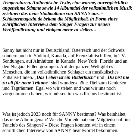
Temperaturen. Authentische Texte, eine warme, unvergleichlich
angenehme Stimme sowie 14 Albumtitel der volkstümlichen Musik
zeichnen das neue Studioalbum von SANNY aus. –
Schlagermagazin.de bekam die Möglichkeit, in Form eines
schriftlichen Interviews dem Sänger Fragen zur neuen
Veröffentlichung und einigem mehr zu stellen…
Sanny hat nicht nur in Deutschland, Österreich und der Schweiz,
sondern auch in Südtirol, Kanada, auf Kreuzfahrtschiffen, in TV-
Sendungen, auf Almhütten, in Kanada, New York, Florida und an
den Niagara Fällen gesungen. Auf der ganzen Welt gibt es
Menschen, die im volkstümlichen Schlager ein musikalisches
Zuhause finden. „
Das Leben ist ein Bilderbuch
“ und „
Du bist nie
zu alt für neue Träume
“ sind wunderschöne Titel zum Genießen
und Tagträumen. Egal wo wir stehen und was wir uns noch
vorgenommen haben, wir müssen tun was für uns bestimmt ist.
Was ist jedoch 2023 noch für SANNY bestimmt? Was beinhaltet
das neue Album genau? Welche Vorteile hat eine Mitgliedschaft im
Fanclub des Sängers? – Diese Fragen könnten wir in einem
schriftlichen Interview von SANNY beantwortet bekommen.