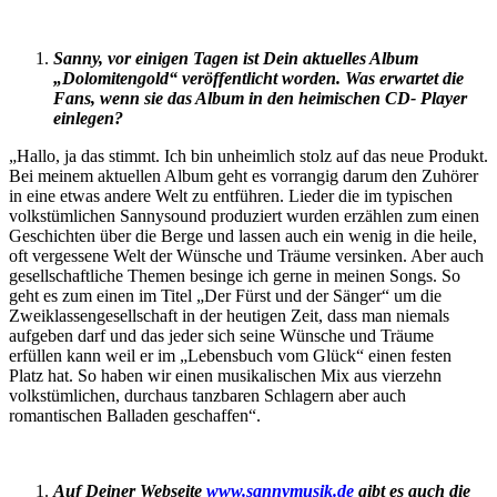
Sanny, vor einigen Tagen ist Dein aktuelles Album
„Dolomitengold“ veröffentlicht worden. Was erwartet die
Fans, wenn sie das Album in den heimischen CD- Player
einlegen?
„Hallo, ja das stimmt. Ich bin unheimlich stolz auf das neue Produkt.
Bei meinem aktuellen Album geht es vorrangig darum den Zuhörer
in eine etwas andere Welt zu entführen. Lieder die im typischen
volkstümlichen Sannysound produziert wurden erzählen zum einen
Geschichten über die Berge und lassen auch ein wenig in die heile,
oft vergessene Welt der Wünsche und Träume versinken. Aber auch
gesellschaftliche Themen besinge ich gerne in meinen Songs. So
geht es zum einen im Titel „Der Fürst und der Sänger“ um die
Zweiklassengesellschaft in der heutigen Zeit, dass man niemals
aufgeben darf und das jeder sich seine Wünsche und Träume
erfüllen kann weil er im „Lebensbuch vom Glück“ einen festen
Platz hat. So haben wir einen musikalischen Mix aus vierzehn
volkstümlichen, durchaus tanzbaren Schlagern aber auch
romantischen Balladen geschaffen“.
Auf Deiner Webseite
www.sannymusik.de
gibt es auch die