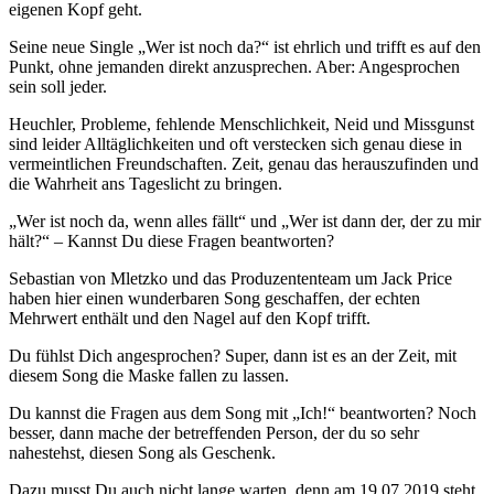
eigenen Kopf geht.
Seine neue Single „Wer ist noch da?“ ist ehrlich und trifft es auf den
Punkt, ohne jemanden direkt anzusprechen. Aber: Angesprochen
sein soll jeder.
Heuchler, Probleme, fehlende Menschlichkeit, Neid und Missgunst
sind leider Alltäglichkeiten und oft verstecken sich genau diese in
vermeintlichen Freundschaften. Zeit, genau das herauszufinden und
die Wahrheit ans Tageslicht zu bringen.
„Wer ist noch da, wenn alles fällt“ und „Wer ist dann der, der zu mir
hält?“ – Kannst Du diese Fragen beantworten?
Sebastian von Mletzko und das Produzententeam um Jack Price
haben hier einen wunderbaren Song geschaffen, der echten
Mehrwert enthält und den Nagel auf den Kopf trifft.
Du fühlst Dich angesprochen? Super, dann ist es an der Zeit, mit
diesem Song die Maske fallen zu lassen.
Du kannst die Fragen aus dem Song mit „Ich!“ beantworten? Noch
besser, dann mache der betreffenden Person, der du so sehr
nahestehst, diesen Song als Geschenk.
Dazu musst Du auch nicht lange warten, denn am 19.07.2019 steht