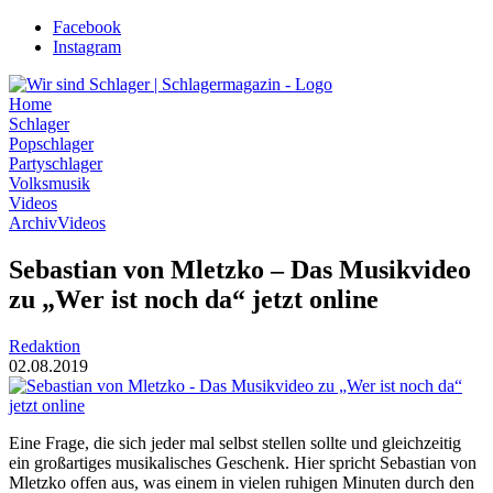
Zum
Facebook
Inhalt
Instagram
wechseln
Home
Schlager
Popschlager
Partyschlager
Volksmusik
Videos
Archiv
Videos
Sebastian von Mletzko – Das Musikvideo
zu „Wer ist noch da“ jetzt online
Redaktion
02.08.2019
Eine Frage, die sich jeder mal selbst stellen sollte und gleichzeitig
ein großartiges musikalisches Geschenk. Hier spricht Sebastian von
Mletzko offen aus, was einem in vielen ruhigen Minuten durch den