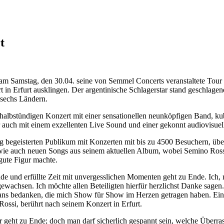
t
 am Samstag, den 30.04. seine von Semmel Concerts veranstaltete Tour 
 in Erfurt ausklingen. Der argentinische Schlagerstar stand geschlag
 sechs Ländern.
halbstündigen Konzert mit einer sensationellen neunköpfigen Band, k
r auch mit einem exzellenten Live Sound und einer gekonnt audiovisuel
 begeisterten Publikum mit Konzerten mit bis zu 4500 Besuchern, übe
 wie auch neuen Songs aus seinem aktuellen Album, wobei Semino Ros
 gute Figur machte.
de und erfüllte Zeit mit unvergesslichen Momenten geht zu Ende. Ich, 
achsen. Ich möchte allen Beteiligten hierfür herzlichst Danke sagen.
ans bedanken, die mich Show für Show im Herzen getragen haben. Eins
Rossi, berührt nach seinem Konzert in Erfurt.
 geht zu Ende; doch man darf sicherlich gespannt sein, welche Überra