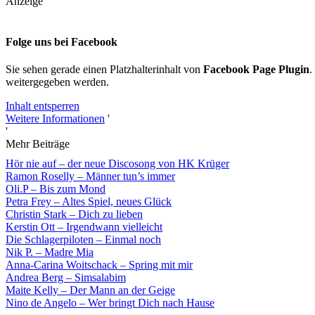
Anzeige
Folge uns bei Facebook
Sie sehen gerade einen Platzhalterinhalt von
Facebook Page Plugin
.
weitergegeben werden.
Inhalt entsperren
Weitere Informationen
'
'
Mehr Beiträge
Hör nie auf – der neue Discosong von HK Krüger
Ramon Roselly – Männer tun’s immer
Oli.P – Bis zum Mond
Petra Frey – Altes Spiel, neues Glück
Christin Stark – Dich zu lieben
Kerstin Ott – Irgendwann vielleicht
Die Schlagerpiloten – Einmal noch
Nik P. – Madre Mia
Anna-Carina Woitschack – Spring mit mir
Andrea Berg – Simsalabim
Maite Kelly – Der Mann an der Geige
Nino de Angelo – Wer bringt Dich nach Hause