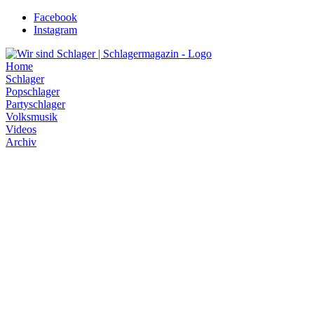
Zum
Facebook
Inhalt
Instagram
wechseln
Home
Schlager
Popschlager
Partyschlager
Volksmusik
Videos
Archiv