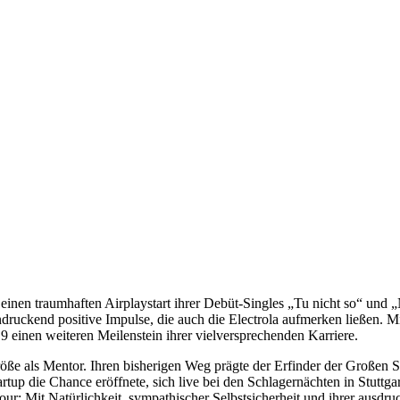
nen traumhaften Airplaystart ihrer Debüt-Singles „Tu nicht so“ und 
eindruckend positive Impulse, die auch die Electrola aufmerken ließen
 einen weiteren Meilenstein ihrer vielversprechenden Karriere.
ße als Mentor. Ihren bisherigen Weg prägte der Erfinder der Großen Sc
artup die Chance eröffnete, sich live bei den Schlagernächten in Stuttg
our: Mit Natürlichkeit, sympathischer Selbstsicherheit und ihrer ausdru