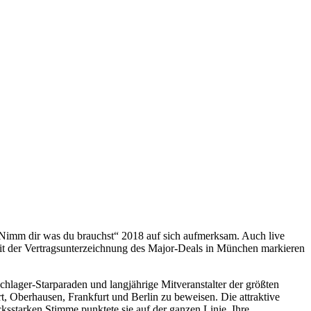
„Nimm dir was du brauchst“ 2018 auf sich aufmerksam. Auch live
. Mit der Vertragsunterzeichnung des Major-Deals in München markieren
hlager-Starparaden und langjährige Mitveranstalter der größten
art, Oberhausen, Frankfurt und Berlin zu beweisen. Die attraktive
cksstarken Stimme punktete sie auf der ganzen Linie. Ihre