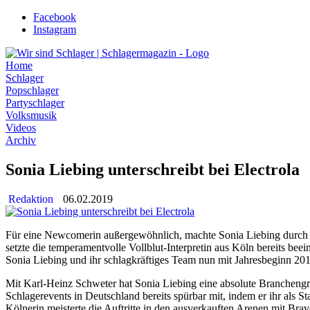
Zum
Facebook
Inhalt
Instagram
wechseln
Home
Schlager
Popschlager
Partyschlager
Volksmusik
Videos
Archiv
Sonia Liebing unterschreibt bei Electrola
Redaktion
06.02.2019
Für eine Newcomerin außergewöhnlich, machte Sonia Liebing durch ei
setzte die temperamentvolle Vollblut-Interpretin aus Köln bereits be
Sonia Liebing und ihr schlagkräftiges Team nun mit Jahresbeginn 2019
Mit Karl-Heinz Schweter hat Sonia Liebing eine absolute Branchengrö
Schlagerevents in Deutschland bereits spürbar mit, indem er ihr als St
Kölnerin meisterte die Auftritte in den ausverkauften Arenen mit Brav