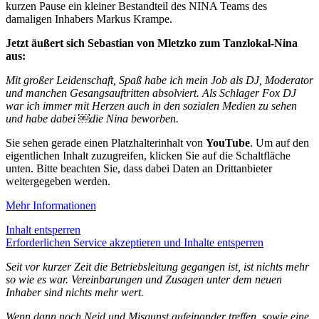
kurzen Pause ein kleiner Bestandteil des NINA Teams des
damaligen Inhabers Markus Krampe.
Jetzt äußert sich Sebastian von Mletzko zum Tanzlokal-Nina
aus:
Mit großer Leidenschaft, Spaß habe ich mein Job als DJ, Moderator
und manchen Gesangsauftritten absolviert. Als Schlager Fox DJ
war ich immer mit Herzen auch in den sozialen Medien zu sehen
und habe dabei ￼die Nina beworben.
Sie sehen gerade einen Platzhalterinhalt von
YouTube
. Um auf den
eigentlichen Inhalt zuzugreifen, klicken Sie auf die Schaltfläche
unten. Bitte beachten Sie, dass dabei Daten an Drittanbieter
weitergegeben werden.
Mehr Informationen
Inhalt entsperren
Erforderlichen Service akzeptieren und Inhalte entsperren
Seit vor kurzer Zeit die Betriebsleitung gegangen ist, ist nichts mehr
so wie es war. Vereinbarungen und Zusagen unter dem neuen
Inhaber sind nichts mehr wert.
Wenn dann noch Neid und Misgunst aufeinander treffen, sowie eine