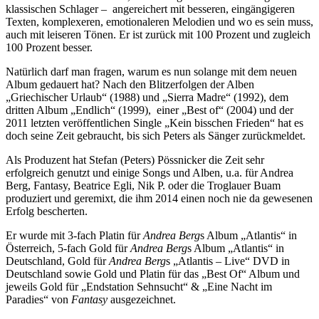
klassischen Schlager – angereichert mit besseren, eingängigeren
Texten, komplexeren, emotionaleren Melodien und wo es sein muss,
auch mit leiseren Tönen. Er ist zurück mit 100 Prozent und zugleich
100 Prozent besser.
Natürlich darf man fragen, warum es nun solange mit dem neuen
Album gedauert hat? Nach den Blitzerfolgen der Alben
„Griechischer Urlaub“ (1988) und „Sierra Madre“ (1992), dem
dritten Album „Endlich“ (1999), einer „Best of“ (2004) und der
2011 letzten veröffentlichen Single „Kein bisschen Frieden“ hat es
doch seine Zeit gebraucht, bis sich Peters als Sänger zurückmeldet.
Als Produzent hat Stefan (Peters) Pössnicker die Zeit sehr
erfolgreich genutzt und einige Songs und Alben, u.a. für Andrea
Berg, Fantasy, Beatrice Egli, Nik P. oder die Troglauer Buam
produziert und geremixt, die ihm 2014 einen noch nie da gewesenen
Erfolg bescherten.
Er wurde mit 3-fach Platin für
Andrea Berg
s Album „Atlantis“ in
Österreich, 5-fach Gold für
Andrea Berg
s Album „Atlantis“ in
Deutschland, Gold für
Andrea Berg
s „Atlantis – Live“ DVD in
Deutschland sowie Gold und Platin für das „Best Of“ Album und
jeweils Gold für „Endstation Sehnsucht“ & „Eine Nacht im
Paradies“ von
Fantasy
ausgezeichnet.