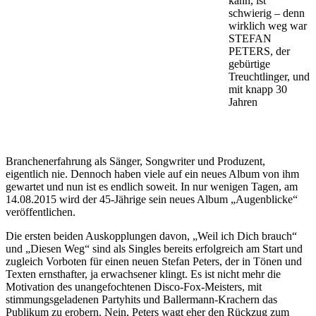
kann, ist
schwierig – denn
wirklich weg war
STEFAN
PETERS, der
gebürtige
Treuchtlinger, und
mit knapp 30
Jahren
Branchenerfahrung als Sänger, Songwriter und Produzent,
eigentlich nie. Dennoch haben viele auf ein neues Album von ihm
gewartet und nun ist es endlich soweit. In nur wenigen Tagen, am
14.08.2015 wird der 45-Jährige sein neues Album „Augenblicke“
veröffentlichen.
Die ersten beiden Auskopplungen davon, „Weil ich Dich brauch“
und „Diesen Weg“ sind als Singles bereits erfolgreich am Start und
zugleich Vorboten für einen neuen Stefan Peters, der in Tönen und
Texten ernsthafter, ja erwachsener klingt. Es ist nicht mehr die
Motivation des unangefochtenen Disco-Fox-Meisters, mit
stimmungsgeladenen Partyhits und Ballermann-Krachern das
Publikum zu erobern. Nein, Peters wagt eher den Rückzug zum