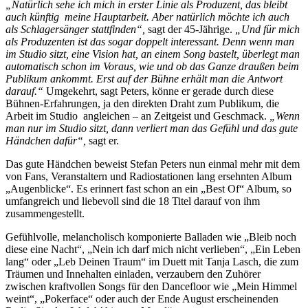
„Natürlich sehe ich mich in erster Linie als Produzent, das bleibt
auch künftig meine Hauptarbeit. Aber natürlich möchte ich auch
als Schlagersänger stattfinden“,
sagt der 45-Jährige.
„Und für mich
als Produzenten ist das sogar doppelt interessant. Denn wenn man
im Studio sitzt, eine Vision hat, an einem Song bastelt, überlegt man
automatisch schon im Voraus, wie und ob das Ganze draußen beim
Publikum ankommt. Erst auf der Bühne erhält man die Antwort
darauf.“
Umgekehrt, sagt Peters, könne er gerade durch diese
Bühnen-Erfahrungen, ja den direkten Draht zum Publikum, die
Arbeit im Studio angleichen – an Zeitgeist und Geschmack.
„Wenn
man nur im Studio sitzt, dann verliert man das Gefühl und das gute
Händchen dafür“,
sagt er.
Das gute Händchen beweist Stefan Peters nun einmal mehr mit dem
von Fans, Veranstaltern und Radiostationen lang ersehnten Album
„Augenblicke“. Es erinnert fast schon an ein „Best Of“ Album, so
umfangreich und liebevoll sind die 18 Titel darauf von ihm
zusammengestellt.
Gefühlvolle, melancholisch komponierte Balladen wie „Bleib noch
diese eine Nacht“, „Nein ich darf mich nicht verlieben“, „Ein Leben
lang“ oder „Leb Deinen Traum“ im Duett mit Tanja Lasch, die zum
Träumen und Innehalten einladen, verzaubern den Zuhörer
zwischen kraftvollen Songs für den Dancefloor wie „Mein Himmel
weint“, „Pokerface“ oder auch der Ende August erscheinenden