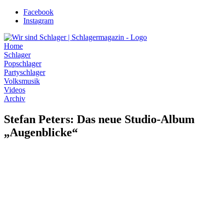
Zum
Facebook
Inhalt
Instagram
wechseln
Home
Schlager
Popschlager
Partyschlager
Volksmusik
Videos
Archiv
Stefan Peters: Das neue Studio-Album
„Augenblicke“