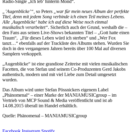
Radio-Single „Ich leb’ hinterm Mond“.
„’Augenblicke’“,
so Peters
„war für mein neues Album der perfekte
Titel, denn mit jedem Song verbinde ich einen Teil meines Lebens.
Alle ‚Augenblicke‘ habe ich auf diese Weise noch einmal
musikalisch verarbeitet“.
Sicherlich auch der Grund, weshalb die –
den Fans aus seinen Live-Shows bekannten Titel – „Gott hatte einen
Traum“, „Für dieses Leben würd ich sterben“ und „Wer Fox
tanzt…“ ebenfalls auf der Trackliste des Albums stehen. Wurden Sie
doch in den vergangenen Jahren bereits über 100 Mal auf diversen
Samplern verkoppelt.
„Augenblicke“ ist eine grandiose Zeitreise mit vielen musikalischen
Facetten, die von Stefan und seinem Co-Produzenten Gerd Jakobs
authentisch, modern und mit viel Liebe zum Detail umgesetzt
wurden.
Das Album wird unter Stefan Pössnickers eigenem Label
„Phänomenal“ – einer Marke der MANIAMUSICgroup – im
Vertrieb von MCP Sound & Media veröffentlicht und ist ab
14.08.2015 überall im Handel erhältlich.
Quelle: Phänomenal – MANIAMUSICgroup
Facebook
Instagram
Spotify