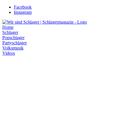
Zum
Facebook
Inhalt
Instagram
wechseln
Home
Schlager
Popschlager
Partyschlager
Volksmusik
Videos