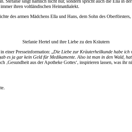
n. Stefanie singt nämlich nicht nur, sondern spricht auch die Ella in 
h immer ihren voltländischen Heimatdialekt.
hichte des armen Mädchens Ella und Hans, dem Sohn des Oberförsters, u
Stefanie Hertel und ihre Liebe zu den Kräutern
n einer Presseinformation: „
Die Liebe zur Kräuterheilkunde habe ich 
 es ja gar kein Geld für Medikamente. Also ist man in den Wald, hat
‚Gesundheit aus der Apotheke Gottes‘, inspirieren lassen, was ihr nich
te.