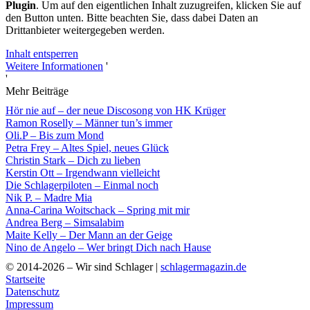
Plugin
. Um auf den eigentlichen Inhalt zuzugreifen, klicken Sie auf
den Button unten. Bitte beachten Sie, dass dabei Daten an
Drittanbieter weitergegeben werden.
Inhalt entsperren
Weitere Informationen
'
'
Mehr Beiträge
Hör nie auf – der neue Discosong von HK Krüger
Ramon Roselly – Männer tun’s immer
Oli.P – Bis zum Mond
Petra Frey – Altes Spiel, neues Glück
Christin Stark – Dich zu lieben
Kerstin Ott – Irgendwann vielleicht
Die Schlagerpiloten – Einmal noch
Nik P. – Madre Mia
Anna-Carina Woitschack – Spring mit mir
Andrea Berg – Simsalabim
Maite Kelly – Der Mann an der Geige
Nino de Angelo – Wer bringt Dich nach Hause
© 2014-2026 – Wir sind Schlager |
schlagermagazin.de
Startseite
Datenschutz
Impressum