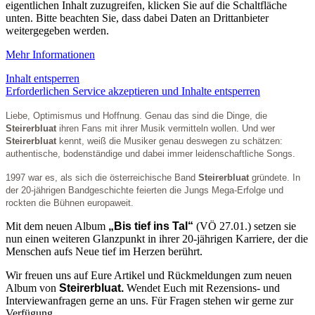
eigentlichen Inhalt zuzugreifen, klicken Sie auf die Schaltfläche
unten. Bitte beachten Sie, dass dabei Daten an Drittanbieter
weitergegeben werden.
Mehr Informationen
Inhalt entsperren
Erforderlichen Service akzeptieren und Inhalte entsperren
Liebe, Optimismus und Hoffnung. Genau das sind die Dinge, die
Steirerbluat
ihren Fans mit ihrer Musik vermitteln wollen. Und wer
Steirerbluat
kennt, weiß die Musiker genau deswegen zu schätzen:
authentische, bodenständige und dabei immer leidenschaftliche Songs.
1997 war es, als sich die österreichische Band
Steirerbluat
gründete. In
der 20-jährigen Bandgeschichte feierten die Jungs Mega-Erfolge und
rockten die Bühnen europaweit.
Mit dem neuen Album
„Bis tief ins Tal“
(VÖ 27.01.) setzen sie
nun einen weiteren Glanzpunkt in ihrer 20-jährigen Karriere, der die
Menschen aufs Neue tief im Herzen berührt.
Wir freuen uns auf Eure Artikel und Rückmeldungen zum neuen
Album von
Steirerbluat.
Wendet Euch mit Rezensions- und
Interviewanfragen gerne an uns. Für Fragen stehen wir gerne zur
Verfügung.