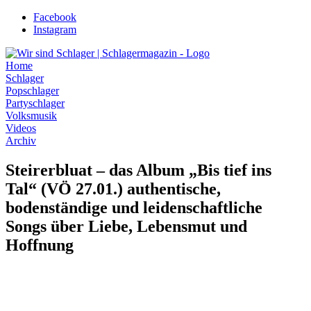
Zum
Facebook
Inhalt
Instagram
wechseln
Home
Schlager
Popschlager
Partyschlager
Volksmusik
Videos
Archiv
Steirerbluat – das Album „Bis tief ins
Tal“ (VÖ 27.01.) authentische,
bodenständige und leidenschaftliche
Songs über Liebe, Lebensmut und
Hoffnung