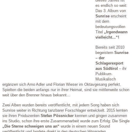
dieses Jahres ist
es endlich so weit:
Das 3. Album von
Sunrise
erscheint
mit dem
bedeutungsvollen
Titel
„Irgendwann
vielleicht…“!
Bereits seit 2010
begeistern
Sunrise
– der
Schlagerexport
aus Südtirol
– ihr
Publikum.
Musikalisch
ergänzen sich Arno Adler und Florian Wieser im Oktavgesang perfekt.
Spielten die beiden anfangs nur in ihrer Heimat, sind sie mittlerweile schon
weit über den Brenner hinaus bekannt…
Zwei Alben wurden bereits veröffentlicht, mit jedem Song haben sich
Sunrise weiter in Richtung tanzbarer Foxschlager entwickelt. 2015 lernten
sie ihren Produzenten
Stefan Pössnicker
kennen und gingen zusammen
ins Studio, schon ihre erste Zusammenarbeit wurde zum Erfolg: Die Single
„Die Sterne schweigen uns an“
wurde in einem neuen Sound
veröffentlicht und landete direkt in den deutschen Hitparaden.