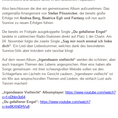
Also beschlossen die drei ein gemeinsames Album aufzunehmen. Das
zeitgemäße Arrangement von
Stefan Pössnicker
, der bereits große
Erfolge mit
Andrea Berg, Beatrice Egli und Fantasy
soll nun auch
Sunrise zu neuen Erfolgen führen.
Die bereits im Frühjahr ausgekoppelte Single
„Du gefallener Engel“
landete in zahlreichen Radio-Stationen direkt auf Platz 1 der Charts. Am
04. November folgte die zweite Single
„Sag mir noch einmal ich liebe
dich“
. Ein Lied über Liebeskummer, welches dank des besonderen
Sunrise-Stils aber trotzdem sehr tanzbar klingt.
Auf dem neuen Album
„Irgendwann vielleicht“
werden die schönen, aber
auch traurigen Themen des Lebens angesprochen. Aber eins haben alle
Songs gemeinsam: mit ihrer schwungvollen Melodie sollen sie den
Schlagerfans ein Lächeln ins Gesicht zaubern. „Irgendwann vielleicht“ ist
ein Mix aus anspruchsvollen Themen und Liedern, die einfach Lust aufs
Tanzen machen!
„Irgendwann Vielleicht“ Albumplayer:
https://www.youtube.com/watch?
v=f-nDhbn3p64
„Du gefallener Engel“:
https://www.youtube.com/watch?
v=ke8KANDHVu8