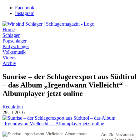
Zum
Facebook
Inhalt
Instagram
wechseln
Home
Schlager
Popschlager
Partyschlager
Volksmusik
Videos
Archiv
Sunrise – der Schlagerexport aus Südtirol
– das Album „Irgendwann Vielleicht“ –
Albumplayer jetzt online
Redaktion
29.11.2016
Am 25. November