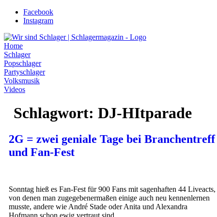
Zum
Facebook
Inhalt
Instagram
wechseln
Home
Schlager
Popschlager
Partyschlager
Volksmusik
Videos
Schlagwort:
DJ-HItparade
2G = zwei geniale Tage bei Branchentreff
und Fan-Fest
Sonntag hieß es Fan-Fest für 900 Fans mit sagenhaften 44 Liveacts,
von denen man zugegebenermaßen einige auch neu kennenlernen
musste, andere wie André Stade oder Anita und Alexandra
Hofmann schon ewig vertraut sind.